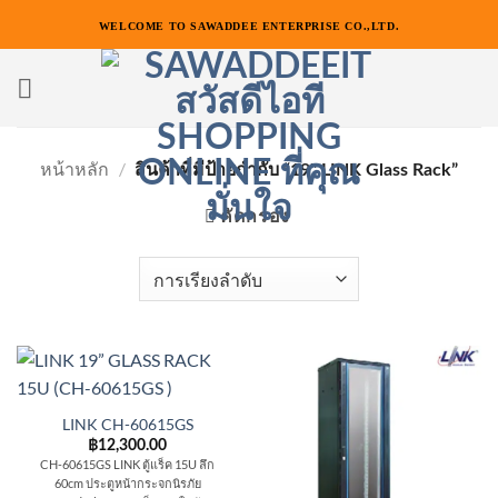
ข้าม
WELCOME TO SAWADDEE ENTERPRISE CO.,LTD.
ไป
ยัง
เนื้อหา
หน้าหลัก
/
สินค้าที่มีป้ายกำกับ “19" LINK Glass Rack”
คัดกรอง
LINK CH-60615GS
฿
12,300.00
CH-60615GS LINK ตู้แร็ค 15U ลึก
60cm ประตูหน้ากระจกนิรภัย