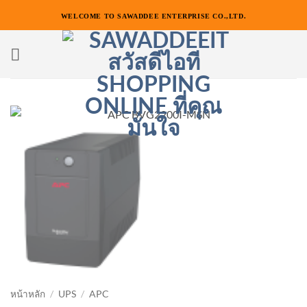
ข้าม
WELCOME TO SAWADDEE ENTERPRISE CO.,LTD.
ไป
ยัง
เนื้อหา
หน้าหลัก
/
UPS
/
APC