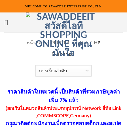
ข้าม
WELCOME TO SAWADDEE ENTERPRISE CO.,LTD.
ไป
ยัง
เนื้อหา
หน้าหลัก
/
PRINTER
/
Inkjet
/
HP
คัดกรอง
ราคาสินค้าในหมวดนี้ เป็นสินค้าที่รวมภาษีมูลค่า
เพิ่ม 7% แล้ว
(ยกเว้นในหมวดสินค้าประเภทอุปกรณ์ Network ยี่ห้อ Link
,COMMSCOPE,Germany)
กรุณาติดต่อพนักงานเพื่อตรวจสอบสต็อกและสเปค