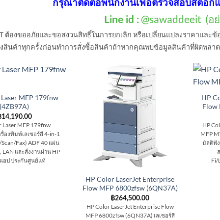
กรุณาติดต่อพนักงานเพื่อตรวจสอบสต็อกแ
@sawaddeeit (อย่า
Line id :
T ต้องขออภัยและขอสงวนสิทธิ์ในการยกเลิก หรือเปลี่ยนแปลงราคาและข้
สินค้าทุกครั้งก่อนทำการสั่งซื้อสินค้าถ้าหากคุณพบข้อมูลสินค้าที่ผิดพลา
 Laser MFP 179fnw
HP Co
(4ZB97A)
Flow
฿
14,190.00
r Laser MFP 179fnw
HP Col
ื่องพิมพ์เลเซอร์สี 4-in-1
MFP M7
/Scan/Fax) ADF 40 แผ่น
มัลติฟั
i, LAN และสั่งงานผ่าน HP
ส
แอป ประกันศูนย์แท้
Fi/
HP Color LaserJet Enterprise
Flow MFP 6800zfsw (6QN37A)
฿
264,500.00
HP Color LaserJet Enterprise Flow
MFP 6800zfsw (6QN37A) เลเซอร์สี