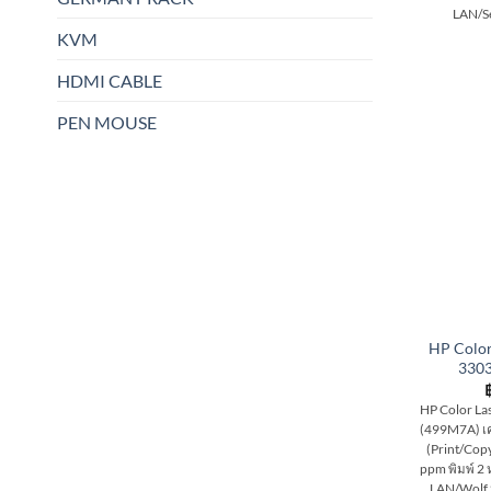
LAN/Se
KVM
HDMI CABLE
PEN MOUSE
HP Color
3303
HP Color La
(499M7A) เคร
(Print/Copy
ppm พิมพ์ 2 
LAN/Wolf S