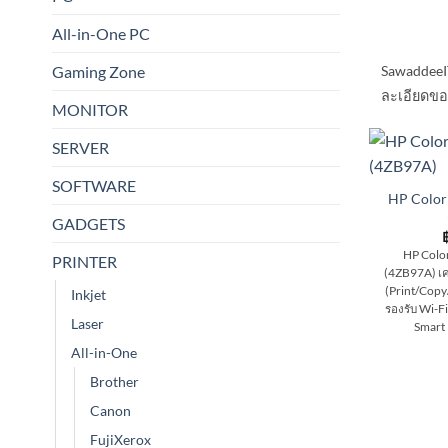
All-in-One PC
SawaddeeI
Gaming Zone
ละเอียดของ
MONITOR
SERVER
SOFTWARE
HP Color
GADGETS
HP Colo
PRINTER
(4ZB97A) เคร
(Print/Copy
Inkjet
รองรับ Wi-F
Laser
Smart 
All-in-One
Brother
Canon
FujiXerox