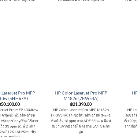
 LaserJet Pro MFP
HP Color LaserJet Pro MFP
HP
fdw (5HH67A)
M182n (7KW54A)
฿
50,100.00
฿
21,390.00
serJet Pro MFP 4303fdw
HP Color LaserJet Pro MFP M182n
HP La
รื่องพิมพ์มัลติฟังก์ชัน
(7KW54A) เลเซอร์สีมัลติฟังก์ชัน 3-in-1
เลเซอร์ข
int/Scan/Copy/Fax ไร้สาย
พิมพ์เร็ว 16 ppm ถาด ADF 35 แผ่น พิมพ์
เร็ว 20 
เร็ว 33 ppm พิมพ์ 2 หน้า
สั่งงานจากมือถือได้ ต่อสาย LAN ประกัน
จากมือถ
9A/219X LAN/Security
ศูน