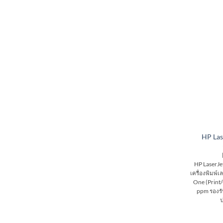
HP La
HP LaserJ
เครื่องพิมพ์เ
One (Print/
ppm รองรั
ป