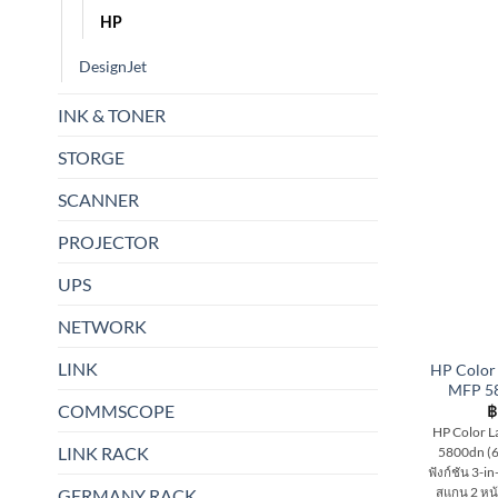
HP
DesignJet
INK & TONER
STORGE
SCANNER
PROJECTOR
UPS
NETWORK
LINK
HP Color 
MFP 5
COMMSCOPE
฿
HP Color L
LINK RACK
5800dn (6
ฟังก์ชัน 3-in
สแกน 2 หน
GERMANY RACK