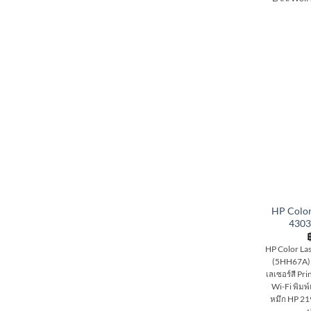
HP Color
4303
HP Color La
(5HH67A) เค
เลเซอร์สี Pr
Wi-Fi พิมพ์
หมึก HP 21