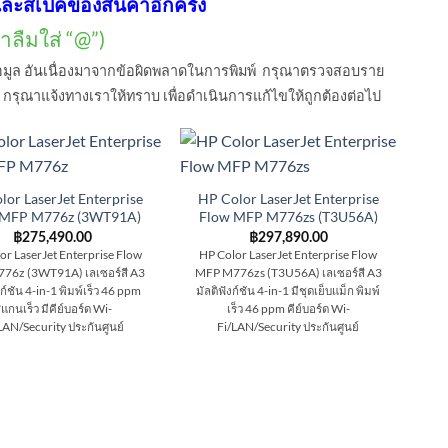
ละสเปคของสินค้าอีกครั้ง
ลืมใส่ “@”)
อมูล อันเนื่องมาจากข้อผิดพลาดในการพิมพ์ กรุณาตรวจสอบราย
ด กรุณาแจ้งทางเราให้ทราบ เพื่อดำเนินการแก้ไขให้ถูกต้องต่อไป
lor LaserJet Enterprise
HP Color LaserJet Enterprise
 MFP M776z (3WT91A)
Flow MFP M776zs (T3U56A)
฿
275,490.00
฿
297,890.00
or LaserJet Enterprise Flow
HP Color LaserJet Enterprise Flow
76z (3WT91A) เลเซอร์สี A3
MFP M776zs (T3U56A) เลเซอร์สี A3
งก์ชัน 4-in-1 พิมพ์เร็ว 46 ppm
มัลติฟังก์ชัน 4-in-1 มีชุดเย็บแม็ก พิมพ์
แกนเร็ว มีคีย์บอร์ด Wi-
เร็ว 46 ppm คีย์บอร์ด Wi-
LAN/Security ประกันศูนย์
Fi/LAN/Security ประกันศูนย์