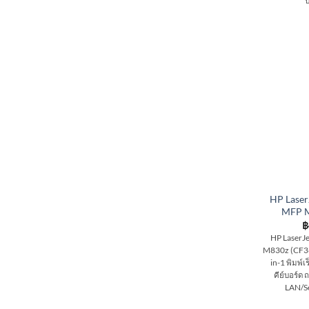
ป
HP Laser
MFP M
฿
HP LaserJe
M830z (CF36
in-1 พิมพ์เ
คีย์บอร์ด
LAN/Se