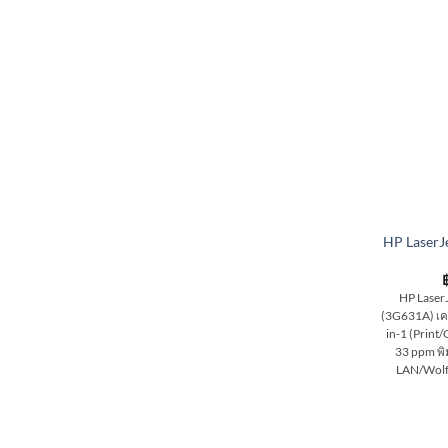
HP LaserJ
HP Laser
(3G631A) เคร
in-1 (Print/
33 ppm พิ
LAN/Wolf 