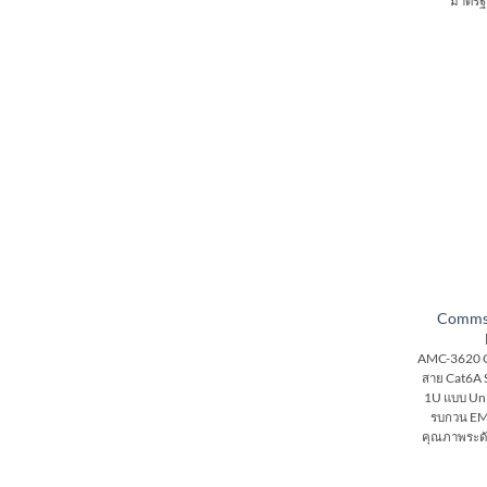
มาตรฐา
Comms
AMC-3620 
สาย Cat6A 
1U แบบ Un
รบกวน EM
คุณภาพระดับ