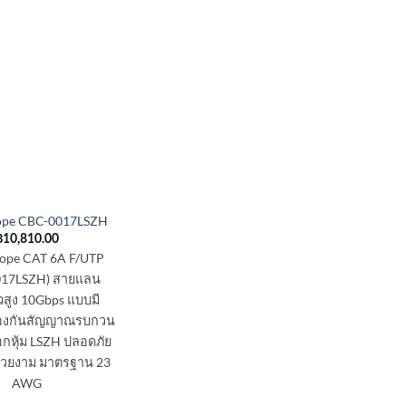
pe CBC-0017LSZH
฿
10,810.00
pe CAT 6A F/UTP
017LSZH) สายแลน
วสูง 10Gbps แบบมี
ป้องกันสัญญาณรบกวน
ือกหุ้ม LSZH ปลอดภัย
วสวยงาม มาตรฐาน 23
AWG