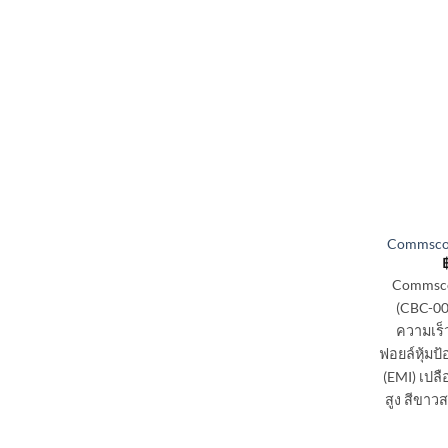
Commsco
Commsco
(CBC-0
ความเร็
ฟอยล์หุ้ม
(EMI) เปล
สูง สีขา