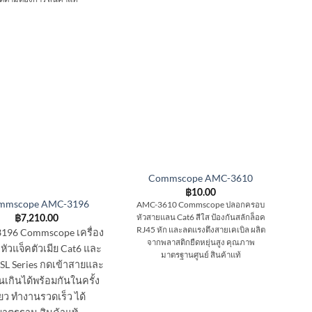
Commscope AMC-3610
฿
10.00
mmscope AMC-3196
AMC-3610 Commscope ปลอกครอบ
หัวสายแลน Cat6 สีใส ป้องกันสลักล็อค
฿
7,210.00
RJ45 หัก และลดแรงตึงสายเคเบิล ผลิต
196 Commscope เครื่อง
จากพลาสติกยืดหยุ่นสูง คุณภาพ
าหัวแจ็คตัวเมีย Cat6 และ
มาตรฐานศูนย์ สินค้าแท้
SL Series กดเข้าสายและ
นเกินได้พร้อมกันในครั้ง
ียว ทำงานรวดเร็ว ได้