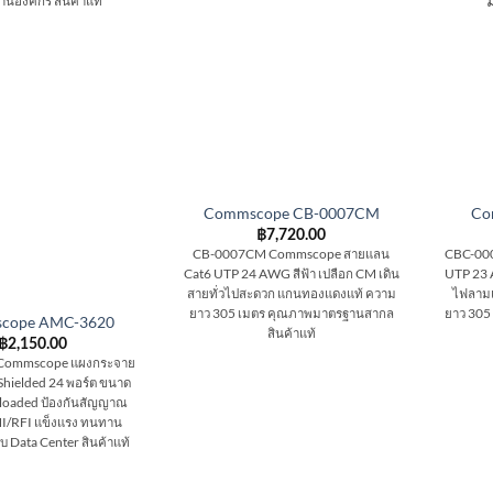
นองค์กร สินค้าแท้
Commscope CB-0007CM
Co
฿
7,720.00
CB-0007CM Commscope สายแลน
CBC-00
Cat6 UTP 24 AWG สีฟ้า เปลือก CM เดิน
UTP 23 
สายทั่วไปสะดวก แกนทองแดงแท้ ความ
ไฟลามแ
ยาว 305 เมตร คุณภาพมาตรฐานสากล
ยาว 305
cope AMC-3620
สินค้าแท้
฿
2,150.00
Commscope แผงกระจาย
Shielded 24 พอร์ต ขนาด
loaded ป้องกันสัญญาณ
I/RFI แข็งแรง ทนทาน
 Data Center สินค้าแท้