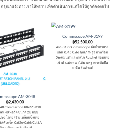
ด กรุณาแจ้งทางเราให้ทราบ เพื่อดำเนินการแก้ไขให้ถูกต้องต่อไป
Commscope AM-3199
฿
52,500.00
AM-3199 Commscope คีมย้ำหัวสาย
แลน RJ45 Cat6 คุณภาพสูง มาพร้อม
Die แม่นยำและกลไก Ratchet ผ่อนแรง
เข้าหัวแน่นหนา ได้มาตรฐานระดับมือ
อาชีพ สินค้าแท้
mmscope AM-3048
฿
2,430.00
48 Commscope แผงกระจาย
ลน 48 พอร์ต ขนาด 2U แบบ
ded โครงสร้างเหล็กแข็งแรง
น ใส่หัวแจ็ค Cat5e/Cat6/Cat6A
ด้ตามต้องการ สินค้าแท้