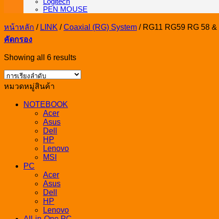
Logitech
PEN MOUSE
หน้าหลัก
/
LINK
/
Coaxial (RG) System
/
RG11 RG59 RG 58 & 
คัดกรอง
Showing all 6 results
หมวดหมู่สินค้า
NOTEBOOK
Acer
Asus
Dell
HP
Lenovo
MSI
PC
Acer
Asus
Dell
HP
Lenovo
All-in-One PC