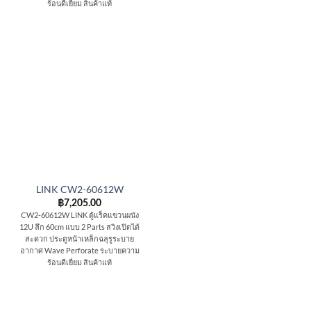
ร้อนดีเยี่ยม สินค้าแท้
LINK CW2-60612W
฿
7,205.00
CW2-60612W LINK ตู้แร็คแขวนผนัง
12U ลึก 60cm แบบ 2 Parts สวิงเปิดได้
สะดวก ประตูหน้าเหล็กฉลุรูระบาย
อากาศ Wave Perforate ระบายความ
ร้อนดีเยี่ยม สินค้าแท้