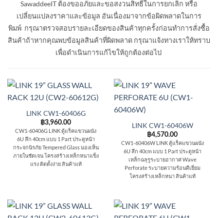
SawaddeeIT ต้องขออภัยและขอสงวนสิทธิ์ในการยกเลิก หรือ
เปลี่ยนแปลงราคาและข้อมูล อันเนื่องมาจากข้อผิดพลาดในการ
พิมพ์ กรุณาตรวจสอบรายละเอียดของสินค้าทุกครั้งก่อนทำการสั่งซื้อ
สินค้าถ้าหากคุณพบข้อมูลสินค้าที่ผิดพลาด กรุณาแจ้งทางเราให้ทราบ
เพื่อดำเนินการแก้ไขให้ถูกต้องต่อไป
LINK CW1-60406G
฿
3,960.00
LINK CW1-60406W
CW1-60406G LINK ตู้แร็คแขวนผนัง
฿
4,570.00
6U ลึก 40cm แบบ 1 Part ประตูหน้า
CW1-60406W LINK ตู้แร็คแขวนผนัง
กระจกนิรภัย Tempered Glass มองเห็น
6U ลึก 40cm แบบ 1 Part ประตูหน้า
ภายในชัดเจน โครงสร้างเหล็กหนาแข็ง
เหล็กฉลุรูระบายอากาศ Wave
แรง ติดตั้งง่าย สินค้าแท้
Perforate ระบายความร้อนดีเยี่ยม
โครงสร้างเหล็กหนา สินค้าแท้