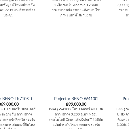
คมชัดสูง มีโหมดประหยัด
สดใส รองรับ Android TV มอบ
3,000 
artEco เหมาะสำหรับห้อง
ประสบการณ์ความบันเทิงระดับโรง
รองรับ
ประชุม
ภาพยนตร์ที่ใช้งานง่าย
ค
or BENQ TK710STi
Projector BENQ W4100i
Pr
฿
69,000.00
฿
99,000.00
Ti เลเซอร์โปรเจคเตอร์
BenQ W4100i โปรเจคเตอร์ 4K HDR
BenQ W5
ะยะฉายสั้น ความสว่าง
ความสว่าง 3,200 ลูเมน พร้อม
UHD ควา
 ภาพคมชัดสีสดใส รองรับ
เทคโนโลยี CinematicColor™ ให้สีสัน
ด้วยคว
และการเล่นเกมที่ลื่นไหล
แม่นยำระดับโรงภาพยนตร์ รองรับ
(100% D