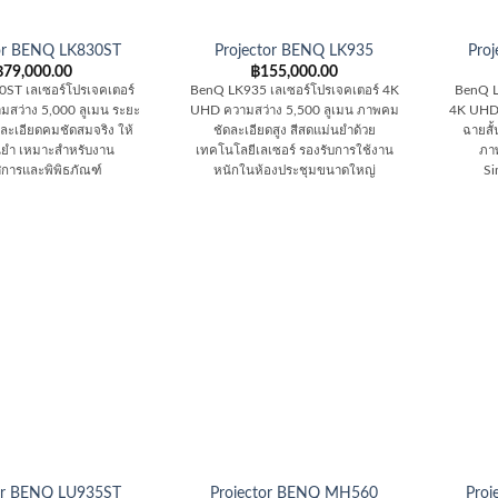
tor BENQ LK830ST
Projector BENQ LK935
Pro
฿
79,000.00
฿
155,000.00
ST เลเซอร์โปรเจคเตอร์
BenQ LK935 เลเซอร์โปรเจคเตอร์ 4K
BenQ L
สว่าง 5,000 ลูเมน ระยะ
UHD ความสว่าง 5,500 ลูเมน ภาพคม
4K UHD 
ละเอียดคมชัดสมจริง ให้
ชัดละเอียดสูง สีสดแม่นยำด้วย
ฉายสั
่นยำ เหมาะสำหรับงาน
เทคโนโลยีเลเซอร์ รองรับการใช้งาน
ภา
ศการและพิพิธภัณฑ์
หนักในห้องประชุมขนาดใหญ่
Si
tor BENQ LU935ST
Projector BENQ MH560
Pro