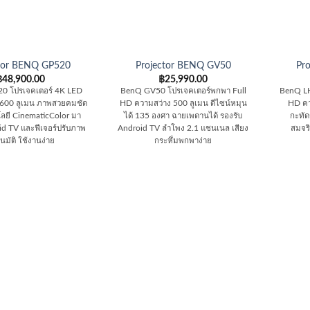
ctor BENQ GP520
Projector BENQ GV50
Pr
฿
48,900.00
฿
25,990.00
0 โปรเจคเตอร์ 4K LED
BenQ GV50 โปรเจคเตอร์พกพา Full
BenQ LH
,600 ลูเมน ภาพสวยคมชัด
HD ความสว่าง 500 ลูเมน ดีไซน์หมุน
HD คว
ลยี CinematicColor มา
ได้ 135 องศา ฉายเพดานได้ รองรับ
กะทัดร
id TV และฟีเจอร์ปรับภาพ
Android TV ลำโพง 2.1 แชนเนล เสียง
สมจริ
นมัติ ใช้งานง่าย
กระหึ่มพกพาง่าย