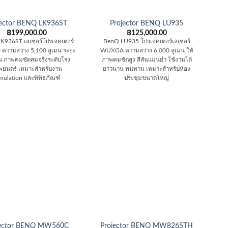
jector BENQ LK936ST
Projector BENQ LU935
฿
199,000.00
฿
125,000.00
K936ST เลเซอร์โปรเจคเตอร์
BenQ LU935 โปรเจคเตอร์เลเซอร์
ความสว่าง 5,100 ลูเมน ระยะ
WUXGA ความสว่าง 6,000 ลูเมน ให้
้น ภาพคมชัดสมจริงระดับโรง
ภาพคมชัดสูง สีสันแม่นยำ ใช้งานได้
พยนตร์ เหมาะสำหรับงาน
ยาวนาน ทนทาน เหมาะสำหรับห้อง
mulation และพิพิธภัณฑ์
ประชุมขนาดใหญ่
jector BENQ MW560C
Projector BENQ MW826STH