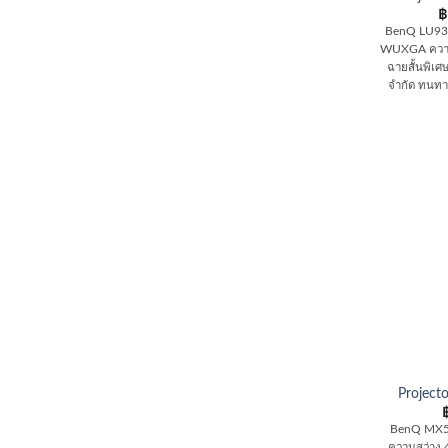
฿
BenQ LU935
WUXGA ความส
ฉายสั้นพิเศ
จำกัด ทนทาน
Projec
BenQ MX5
ความสว่าง 