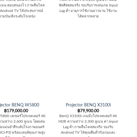
ลูเมน ตอบสนองไว ภาพลื่นไหล
ชัดสีสดสมจริง รองรับการเล่นเกม Input
 Android TV ให้ประสบการณ์
Lag ต่ำ อายุการใช้งานยาวนาน ใช้งาน
วามบันเทิงระดับโรงหนัง
ได้หลากหลาย
ojector BENQ W5800
Projector BENQ X3100i
฿
179,000.00
฿
79,900.00
800 เลเซอร์โปรเจคเตอร์ 4K
BenQ X3100i เกมมิ่งโปรเจคเตอร์ 4K
มสว่าง 2,600 ลูเมน โดดเด่น
HDR ความสว่าง 3,300 ลูเมน ค่า Input
ามแม่นยำสีระดับโรงภาพยนตร์
Lag ต่ำ ภาพลื่นไหลสมจริง รองรับ
CI-P3) พร้อมเลนส์คุณภาพสูง
Android TV ให้คุณดื่มด่ำกับเกมและ