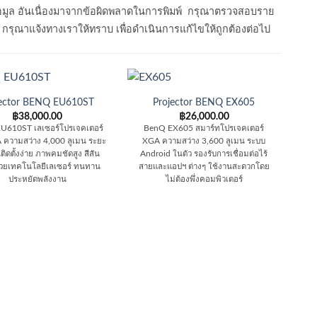
อมูล อันเนื่องมาจากข้อผิดพลาดในการพิมพ์ กรุณาตรวจสอบราย
าด กรุณาแจ้งทางเราให้ทราบ เพื่อดำเนินการแก้ไขให้ถูกต้องต่อไป
jector BENQ EU610ST
Projector BENQ EX605
฿
38,000.00
฿
26,000.00
U610ST เลเซอร์โปรเจคเตอร์
BenQ EX605 สมาร์ทโปรเจคเตอร์
วามสว่าง 4,000 ลูเมน ระยะ
XGA ความสว่าง 3,600 ลูเมน ระบบ
ติดตั้งง่าย ภาพคมชัดสูง สีสัน
Android ในตัว รองรับการเชื่อมต่อไร้
วยเทคโนโลยีเลเซอร์ ทนทาน
สายและแอปฯ ต่างๆ ใช้งานสะดวกโดย
ประหยัดพลังงาน
ไม่ต้องพึ่งคอมพิวเตอร์