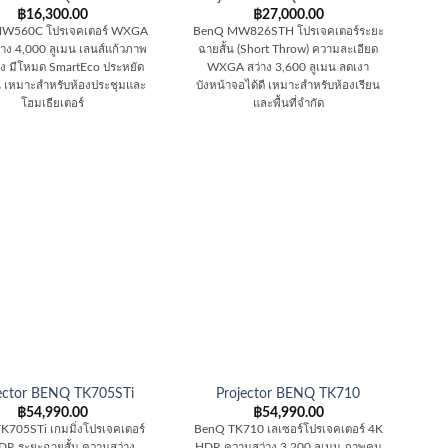
฿
16,300.00
฿
27,000.00
W560C โปรเจคเตอร์ WXGA
BenQ MW826STH โปรเจคเตอร์ระยะ
าง 4,000 ลูเมน เลนส์แก้วภาพ
ฉายสั้น (Short Throw) ความละเอียด
ูง มีโหมด SmartEco ประหยัด
WXGA สว่าง 3,600 ลูเมน ลดเงา
น เหมาะสำหรับห้องประชุมและ
บังหน้าจอได้ดี เหมาะสำหรับห้องเรียน
โฮมเธียเตอร์
และพื้นที่จำกัด
ector BENQ TK705STi
Projector BENQ TK710
฿
54,990.00
฿
54,990.00
K705STi เกมมิ่งโปรเจคเตอร์
BenQ TK710 เลเซอร์โปรเจคเตอร์ 4K
R ระยะฉายสั้น ความสว่าง
HDR ความสว่าง 3,200 ลูเมน ภาพคม