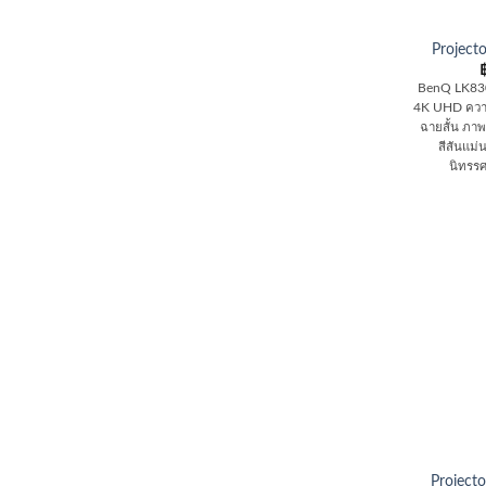
Projec
BenQ LK830
4K UHD ความ
ฉายสั้น ภาพ
สีสันแม
นิทรร
Projec