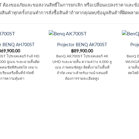
T ต้องขออภัยและขอสงวนสิทธิ์ในการยกเลิก หรือเปลี่ยนแปลงราคาและข้
สินค้าทุกครั้งก่อนทำการสั่งซื้อสินค้าถ้าหากคุณพบข้อมูลสินค้าที่ผิดพล
or BENQ AH700ST
Projector BENQ AK700ST
Pro
฿
69,900.00
฿
89,900.00
T โปรเจคเตอร์ Full HD
BenQ AK700ST โปรเจคเตอร์ 4K
BenQ E
000 ลูเมน ระยะฉายสั้นติด
UHD ระยะฉายสั้น ความสว่าง 4,000 ลู
WUXGA ค
้ภาพคมชัดสีสันสดใส เหมาะ
เมน ภาพคมชัดสูง ติดตั้งง่ายในพื้นที่
ฉายสั้น
เรียนหรือพื้นที่จำกัดที่
จำกัด เหมาะสำหรับงานนำเสนอที่
สดใสด้
งการความคุ้มค่า
ต้องการรายละเอียดสูง