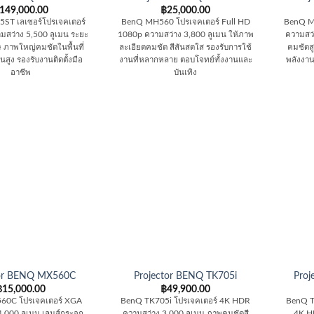
149,000.00
฿
25,000.00
ST เลเซอร์โปรเจคเตอร์
BenQ MH560 โปรเจคเตอร์ Full HD
BenQ M
ว่าง 5,500 ลูเมน ระยะ
1080p ความสว่าง 3,800 ลูเมน ให้ภาพ
ความสว่
ษ ภาพใหญ่คมชัดในพื้นที่
ละเอียดคมชัด สีสันสดใส รองรับการใช้
คมชัดส
สูง รองรับงานติดตั้งมือ
งานที่หลากหลาย ตอบโจทย์ทั้งงานและ
พลังงา
อาชีพ
บันเทิง
tor BENQ MX560C
Projector BENQ TK705i
Proj
฿
15,000.00
฿
49,900.00
60C โปรเจคเตอร์ XGA
BenQ TK705i โปรเจคเตอร์ 4K HDR
BenQ T
4,000 ลูเมน เลนส์กระจก
ความสว่าง 3,000 ลูเมน ภาพคมชัดสี
4K HD