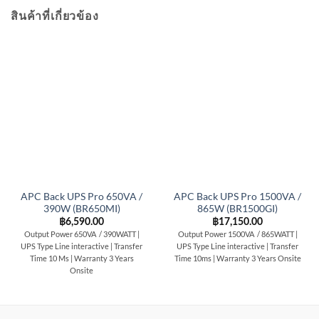
สินค้าที่เกี่ยวข้อง
APC Back UPS Pro 650VA /
APC Back UPS Pro 1500VA /
390W (BR650MI)
865W (BR1500GI)
฿
6,590.00
฿
17,150.00
Output Power 650VA / 390WATT |
Output Power 1500VA / 865WATT |
UPS Type Line interactive | Transfer
UPS Type Line interactive | Transfer
Time 10 Ms | Warranty 3 Years
Time 10ms | Warranty 3 Years Onsite
Onsite