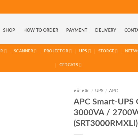
SHOP
HOW TO ORDER
PAYMENT
DELIVERY
CONT
ER
SCANNER
PROJECTOR
UPS
STORGE
NETW
GEDGATS
หน้าหลัก
/
UPS
/
APC
APC Smart-UPS 
3000VA / 2700
(SRT3000RMXLI)