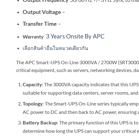
Output Frequency
–
Output Voltage
–
Transfer Time
3 Years Onsite By APC
Warranty
เลือกสินค้าอื่นในหมวดเดียวกัน
The APC Smart-UPS On-Line 3000VA / 2700W (SRT3000RMXLI
critical equipment, such as servers, networking devices, da
: The 3000VA capacity indicates that this UPS 
Capacity
suitable for supporting data centers, server rooms, and o
: The Smart-UPS On-Line series typically emp
Topology
AC power to DC and then back to AC power, ensuring a 
: The primary function of this UPS is t
Battery Backup
determine how long the UPS can support your critical