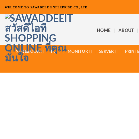
ข้าม
WELCOME TO SAWADDEE ENTERPRISE CO.,LTD.
ไป
ยัง
เนื้อหา
HOME
ABOUT
NOTEBOOK
PC
MONITOR
SERVER
PRINT