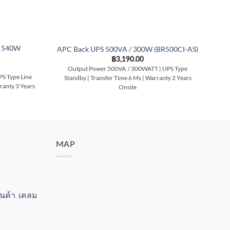
/ 540W
A
APC Back UPS 500VA / 300W (BR500CI-AS)
฿
3,190.00
Output Power 500VA / 300WATT | UPS Type
S Type Line
Ou
Standby | Transfer Time 6 Ms | Warranty 2 Years
rranty 3 Years
in
Onsite
MAP
สินค้า เคลม