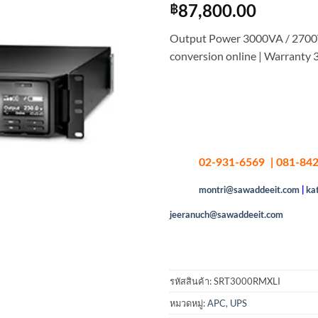
฿
87,800.00
Output Power 3000VA / 2700
conversion online | Warranty 
02-931-6569 | 081-842
montri@sawaddeeit.com
|
ka
jeeranuch@sawaddeeit.com
รหัสสินค้า:
SRT3000RMXLI
หมวดหมู่:
APC
,
UPS