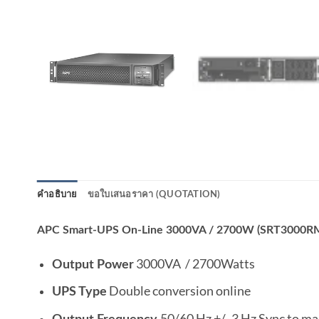
คำอธิบาย
ขอใบเสนอราคา (QUOTATION)
APC Smart-UPS On-Line 3000VA / 2700W (SRT3000R
3000VA / 2700Watts
Output Power
Double conversion online
UPS Type
50/60 Hz +/- 3 Hz Sync to ma