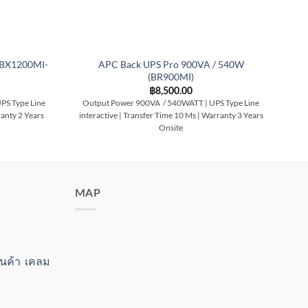
(BX1200MI-
APC Back UPS Pro 900VA / 540W
(BR900MI)
฿
8,500.00
PS Type Line
Output Power 900VA / 540WATT | UPS Type Line
Ou
ranty 2 Years
interactive | Transfer Time 10 Ms | Warranty 3 Years
int
Onsite
MAP
สินค้า เคลม