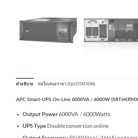
คำอธิบาย
ขอใบเสนอราคา (QUOTATION)
APC Smart-UPS On-Line 6000VA / 6000W (SRT6KRMX
6000VA / 6000Watts
Output Power
Double conversion online
UPS Type
50/60 Hz +/- 3 Hz Sync to ma