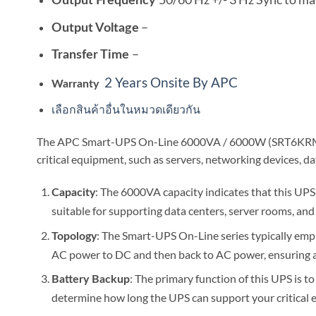
Output Frequency
–
Output Voltage
–
Transfer Time
2 Years Onsite By APC
Warranty
เลือกสินค้าอื่นในหมวดเดียวกัน
The APC Smart-UPS On-Line 6000VA / 6000W (SRT6KRMXLI) 
critical equipment, such as servers, networking devices, da
: The 6000VA capacity indicates that this UPS 
Capacity
suitable for supporting data centers, server rooms, and o
: The Smart-UPS On-Line series typically emp
Topology
AC power to DC and then back to AC power, ensuring a 
: The primary function of this UPS is t
Battery Backup
determine how long the UPS can support your critical