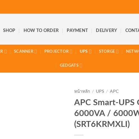
SHOP
HOW TO ORDER
PAYMENT
DELIVERY
CONT
ER
SCANNER
PROJECTOR
UPS
STORGE
NETW
GEDGATS
หน้าหลัก
/
UPS
/
APC
APC Smart-UPS 
6000VA / 6000
(SRT6KRMXLI)