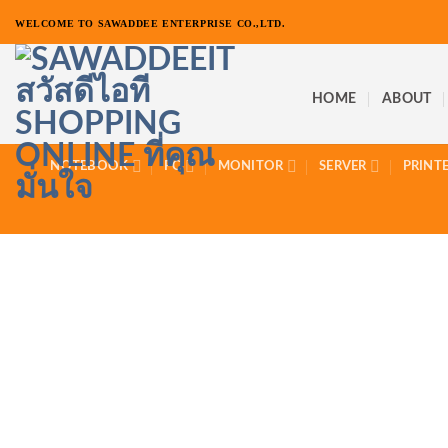
ข้าม
WELCOME TO SAWADDEE ENTERPRISE CO.,LTD.
ไป
ยัง
เนื้อหา
HOME
ABOUT
NOTEBOOK
PC
MONITOR
SERVER
PRINT