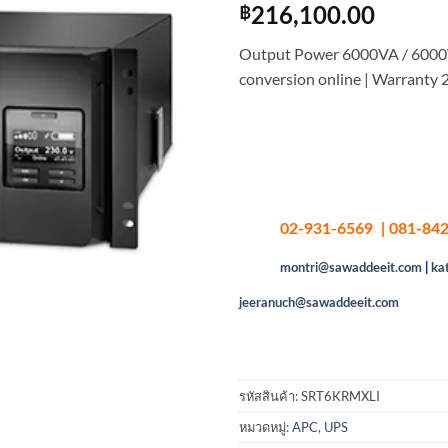
฿
216,100.00
Output Power 6000VA / 6000
conversion online | Warranty 
02-931-6569 | 081-842
montri@sawaddeeit.com
|
ka
jeeranuch@sawaddeeit.com
รหัสสินค้า:
SRT6KRMXLI
หมวดหมู่:
APC
,
UPS