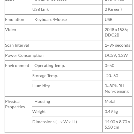
USB Link
2 (Green)
Emulation
Keyboard/Mouse
USB
Video
2048 x1536;
DDC2B
Scan Interval
1~99 seconds
Power Consumption
DC5V, 1.2W
Environment
Operating Temp.
0~50
Storage Temp.
-20~60
Humidity
0~80% RH,
Non-densing
Physical
Housing
Metal
Properties
Weight
0.49 kg
Dimensions ( L x W x H )
14.00 x 8.70 x
5.50 cm