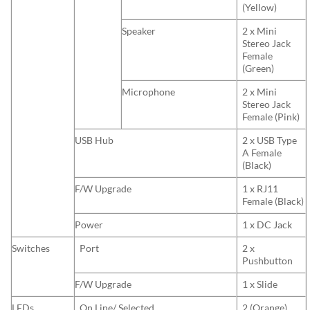
(Yellow)
Speaker
2 x Mini
Stereo Jack
Female
(Green)
Microphone
2 x Mini
Stereo Jack
Female (Pink)
USB Hub
2 x USB Type
A Female
(Black)
F/W Upgrade
1 x RJ11
Female (Black)
Power
1 x DC Jack
Switches
Port
2 x
Pushbutton
F/W Upgrade
1 x Slide
LEDs
On Line/ Selected
2 (Orange)