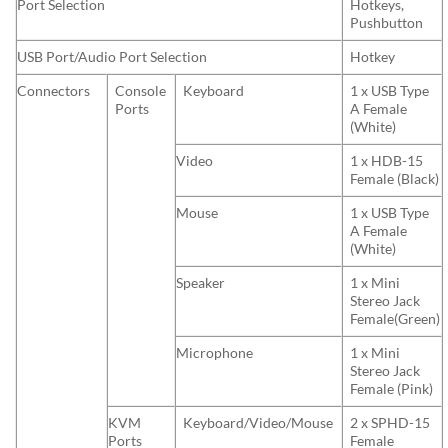
Port Selection
Hotkeys,
Pushbutton
USB Port/Audio Port Selection
Hotkey
Connectors
Console
Keyboard
1 x USB Type
Ports
A Female
(White)
Video
1 x HDB-15
Female (Black)
Mouse
1 x USB Type
A Female
(White)
Speaker
1 x Mini
Stereo Jack
Female(Green)
Microphone
1 x Mini
Stereo Jack
Female (Pink)
KVM
Keyboard/Video/Mouse
2 x SPHD-15
Ports
Female