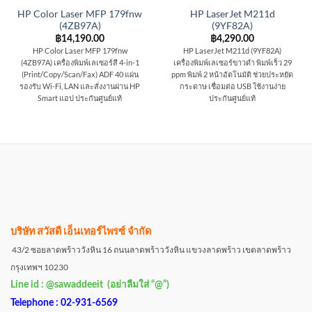
HP Color Laser MFP 179fnw
HP LaserJet M211d
(4ZB97A)
(9YF82A)
฿
14,190.00
฿
4,290.00
HP Color Laser MFP 179fnw
HP LaserJet M211d (9YF82A)
(4ZB97A) เครื่องพิมพ์เลเซอร์สี 4-in-1
เครื่องพิมพ์เลเซอร์ขาวดำ พิมพ์เร็ว 29
(Print/Copy/Scan/Fax) ADF 40 แผ่น
ppm พิมพ์ 2 หน้าอัตโนมัติ ช่วยประหยัด
รองรับ Wi-Fi, LAN และสั่งงานผ่าน HP
กระดาษ เชื่อมต่อ USB ใช้งานง่าย
Smart แอป ประกันศูนย์แท้
ประกันศูนย์แท้
บริษัท สวัสดี เอ็นเทอร์ไพรซ์ จำกัด
43/2 ซอยลาดพร้าววังหิน 16 ถนนลาดพร้าววังหิน แขวงลาดพร้าว เขตลาดพร้าว
กรุงเทพฯ 10230
Line id : @sawaddeeit (อย่าลืมใส่ “@”)
Telephone : 02-931-6569