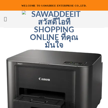
ข้าม
WELCOME TO SAWADDEE ENTERPRISE CO.,LTD.
ไป
ยัง
เนื้อหา