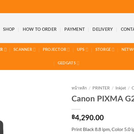
SHOP
HOW TO ORDER
PAYMENT
DELIVERY
CONT
ER
SCANNER
PROJECTOR
UPS
STORGE
NETW
GEDGATS
หน้าหลัก
/
PRINTER
/
Inkjet
/
Canon PIXMA G
฿
4,290.00
Print Black 8.8 ipm, Color 5.0 