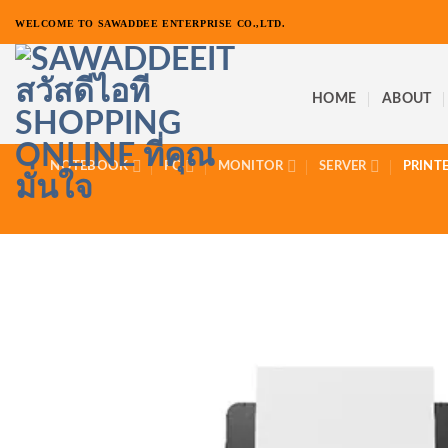
ข้าม
WELCOME TO SAWADDEE ENTERPRISE CO.,LTD.
ไป
ยัง
เนื้อหา
HOME
ABOUT
NOTEBOOK
PC
MONITOR
SERVER
PRINT