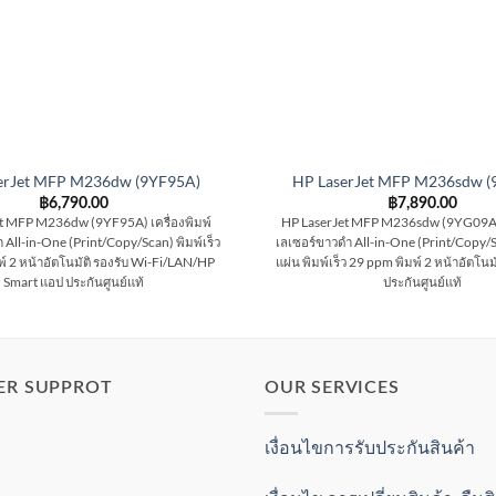
erJet MFP M236dw (9YF95A)
HP LaserJet MFP M236sdw (
฿
6,790.00
฿
7,890.00
t MFP M236dw (9YF95A) เครื่องพิมพ์
HP LaserJet MFP M236sdw (9YG09A) เ
 All-in-One (Print/Copy/Scan) พิมพ์เร็ว
เลเซอร์ขาวดำ All-in-One (Print/Copy/
์ 2 หน้าอัตโนมัติ รองรับ Wi-Fi/LAN/HP
แผ่น พิมพ์เร็ว 29 ppm พิมพ์ 2 หน้าอัตโน
Smart แอป ประกันศูนย์แท้
ประกันศูนย์แท้
ER SUPPROT
OUR SERVICES
เงื่อนไขการรับประกันสินค้า