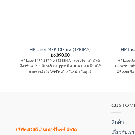
HP Laser MFP 137fnw (4ZB84A)
HP Las
฿
6,890.00
HP Laser MFP 137fnw (4ZB84A) เลเซอร์ขาวดำมัลติ
HP LaserJe
ฟังก์ชัน 4-in-1 พิมพ์เร็ว 20 ppm มี ADF 40 แผ่น พิมพ์ไร้
เลเซอร์ขาวดำ
สายจากมือถือ Wi-Fi/LAN/Fax ประกันศูนย์
29 ppm พิมพ
CUSTOM
สินค้า
บริษัท สวัสดี เอ็นเทอร์ไพรซ์ จำกัด
เกี่ยวกับเรา