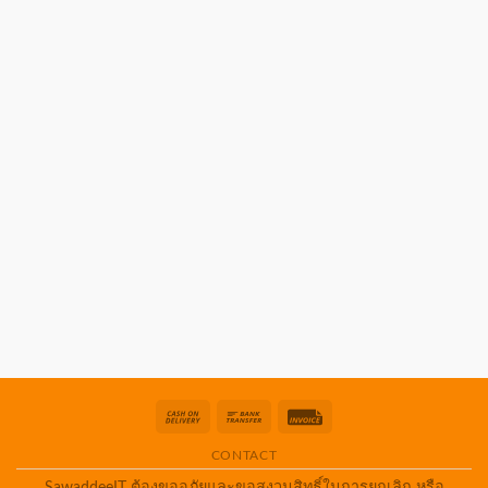
Cash
Bank
Invoice
On
Transfer
CONTACT
Delivery
SawaddeeIT ต้องขออภัยและขอสงวนสิทธิ์ในการยกเลิก หรือ