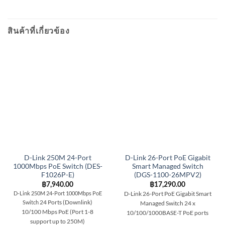
สินค้าที่เกี่ยวข้อง
D-Link 250M 24-Port
D-Link 26-Port PoE Gigabit
1000Mbps PoE Switch (DES-
Smart Managed Switch
F1026P-E)
(DGS-1100-26MPV2)
฿
7,940.00
฿
17,290.00
D-Link 250M 24-Port 1000Mbps PoE
D-Link 26-Port PoE Gigabit Smart
24 Ports (Downlink)
Switch
Managed Switch
24 x
10/100 Mbps PoE (Port 1-8
10/100/1000BASE-T PoE ports
support up to 250M)