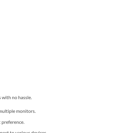
 with no hassle.
multiple monitors.
t preference.
nect to various devices.