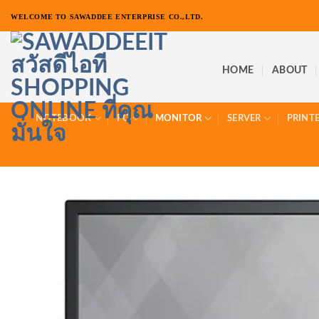
ข้าม
WELCOME TO SAWADDEE ENTERPRISE CO.,LTD.
ไป
ยัง
เนื้อหา
HOME
ABOUT
NOTEBOOK
PC
MONITOR
SERVER
PRINT