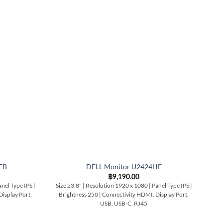
EB
DELL Monitor U2424HE
฿
9,190.00
nel Type IPS |
Size 23.8" | Resolution 1920 x 1080 | Panel Type IPS |
Siz
Display Port,
Brightness 250 | Connectivity HDMI, Display Port,
USB, USB-C, RJ45