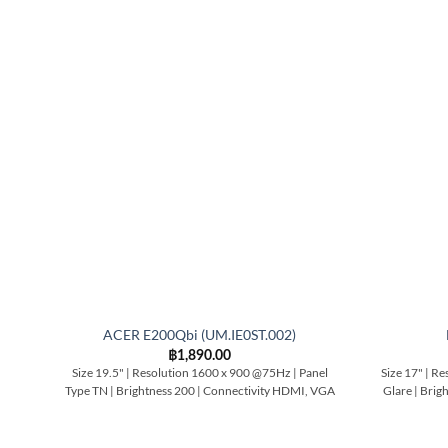
ACER E200Qbi (UM.IE0ST.002)
฿
1,890.00
Size 19.5" | Resolution 1600 x 900 @75Hz | Panel
Size 17" | Re
Type TN | Brightness 200 | Connectivity HDMI, VGA
Glare | Brig