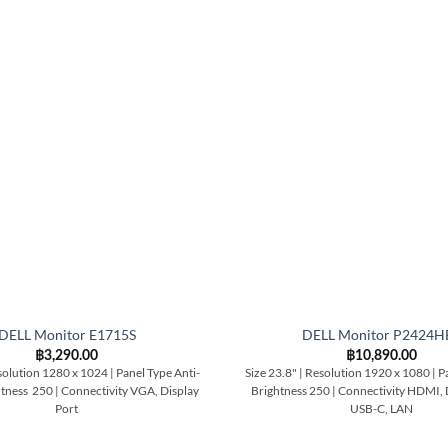
DELL Monitor E1715S
DELL Monitor P2424H
฿
3,290.00
฿
10,890.00
solution 1280 x 1024 | Panel Type Anti-
Size 23.8" | Resolution 1920 x 1080 | Pa
htness 250 | Connectivity VGA, Display
Brightness 250 | Connectivity HDMI, 
Port
USB-C, LAN