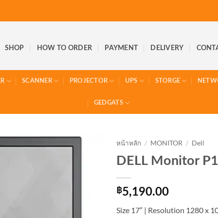
SHOP
HOW TO ORDER
PAYMENT
DELIVERY
CONT
ER
SCANNER
PROJECTOR
UPS
STORGE
NETW
GEDGATS
หน้าหลัก
/
MONITOR
/
Dell
DELL Monitor P
฿
5,190.00
Size 17″ | Resolution 1280 x 1