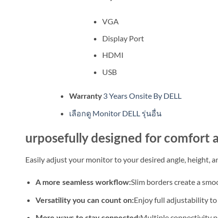
VGA
Display Port
HDMI
USB
3 Years Onsite By DELL
Warranty
เลือกดู Monitor DELL รุ่นอื่น
urposefully designed for comfort
Easily adjust your monitor to your desired angle, height, a
Slim borders create a smo
A more seamless workflow:
Enjoy full adjustability t
Versatility you can count on:
Multiple connectivity p