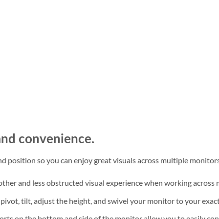
 and convenience.
nd position so you can enjoy great visuals across multiple monitors
other and less obstructed visual experience when working across 
o pivot, tilt, adjust the height, and swivel your monitor to your exac
orts on the bottom and side of the monitor allow you to easily con