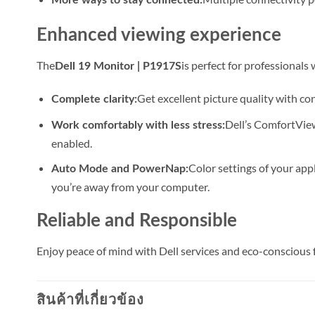
More ways to stay connected:
Enhanced viewing experience
The
is perfect for professionals
Dell 19 Monitor | P1917S
Get excellent picture quality with co
Complete clarity:
Dell’s ComfortView 
Work comfortably with less stress:
enabled.
Color settings of your ap
Auto Mode and PowerNap:
you’re away from your computer.
Reliable and Responsible
Enjoy peace of mind with Dell services and eco-conscious
สินค้าที่เกี่ยวข้อง