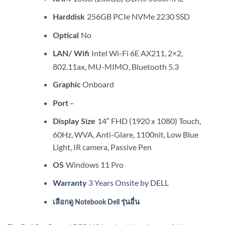
256GB PCIe NVMe 2230 SSD
Harddisk
No
Optical
Intel Wi-Fi 6E AX211, 2×2,
LAN/ Wifi
802.11ax, MU-MIMO, Bluetooth 5.3
Onboard
Graphic
–
Port
14″ FHD (1920 x 1080) Touch,
Display Size
60Hz, WVA, Anti-Glare, 1100nit, Low Blue
Light, IR camera, Passive Pen
Windows 11 Pro
OS
3 Years Onsite by DELL
Warranty
เลือกดู Notebook Dell รุ่นอื่น