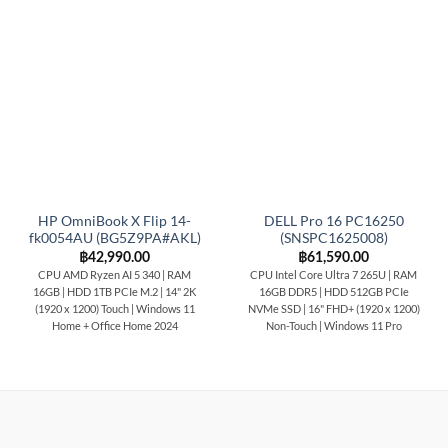
HP OmniBook X Flip 14-
DELL Pro 16 PC16250
fk0054AU (BG5Z9PA#AKL)
(SNSPC1625008)
฿
42,990.00
฿
61,590.00
CPU AMD Ryzen AI 5 340 | RAM
CPU Intel Core Ultra 7 265U | RAM
16GB | HDD 1TB PCIe M.2 | 14" 2K
16GB DDR5 | HDD 512GB PCIe
(1920 x 1200) Touch | Windows 11
NVMe SSD | 16" FHD+ (1920 x 1200)
Home + Office Home 2024
Non-Touch | Windows 11 Pro