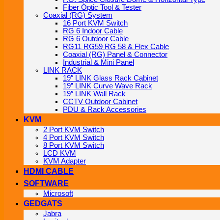
Fiber Optic Tool & Tester
Coaxial (RG) System
16 Port KVM Switch
RG 6 Indoor Cable
RG 6 Outdoor Cable
RG11 RG59 RG 58 & Flex Cable
Coaxial (RG) Panel & Connector
Industrial & Mini Panel
LINK RACK
19″ LINK Glass Rack Cabinet
19” LINK Curve Wave Rack
19″ LINK Wall Rack
CCTV Outdoor Cabinet
PDU & Rack Accessories
KVM
2 Port KVM Switch
4 Port KVM Switch
8 Port KVM Switch
LCD KVM
KVM Adapter
HDMI CABLE
SOFTWARE
Microsoft
GEDGATS
Jabra