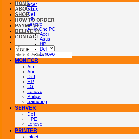
HOME
Acer
ABOUT
Asus
SHOP
Dell
HP
HOW TO ORDER
Lenovo
PAYMENT
All-in-One PC
DELIVERY
Acer
CONTACT
Asus
HP
Dell
Lenovo
ค้นหา:
MONITOR
Acer
Aoc
Dell
HP
LG
Lenovo
Philips
Samsung
SERVER
Dell
HPE
Lenovo
PRINTER
Inkjet