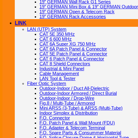
19” GERMAN Wall Rack G1 Series
19″ GERMAN Mini Box & 19″ GERMAN Outdoor
19” GERMAN Open & Telecom Rack
19” GERMAN Rack Accessories
LINK
LAN (UTP) System
CAT 5E 350 MHz
CAT 6 600 MHz
CAT 6A Super XG 750 MHz
CAT 6A Patch Panel & Connector
CAT 5E Patch Panel & Connector
CAT 6 Patch Panel & Connector
CAT 8 Shield Connectors
Industrial & Mini Panel
Cable Management
LAN Tool & Tester
Fiber Optic System
Outdoor-Indoor / Duct All-Dielectric
Outdoor-Indoor Armored / Direct Burial
Outdoor-Indoor / Drop-Wire
Fig.8 / Multi-Tube / Armored
Mini ARSS (3-Tube) & ARSS (Multi-Tube)
Indoor Simplex & Distribution
F.O. Connector
F.O. Patch Panel & Wall Mount (FDU)
F.O. Adapter & Telecom Terminal
F.O. Spare Parts & Consummer Material
F.O. Splice Closure Dome & Horizontal Type