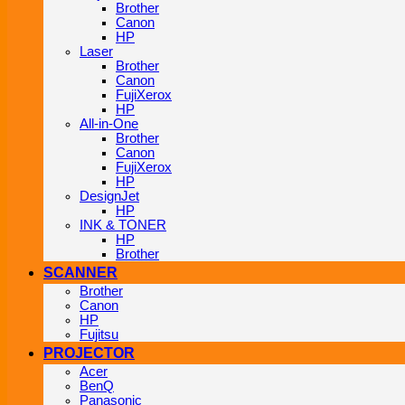
Brother
Canon
HP
Laser
Brother
Canon
FujiXerox
HP
All-in-One
Brother
Canon
FujiXerox
HP
DesignJet
HP
INK & TONER
HP
Brother
SCANNER
Brother
Canon
HP
Fujitsu
PROJECTOR
Acer
BenQ
Panasonic