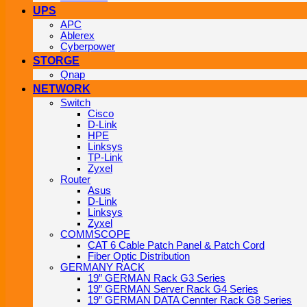
UPS
APC
Ablerex
Cyberpower
STORGE
Qnap
NETWORK
Switch
Cisco
D-Link
HPE
Linksys
TP-Link
Zyxel
Router
Asus
D-Link
Linksys
Zyxel
COMMSCOPE
CAT 6 Cable Patch Panel & Patch Cord
Fiber Optic Distribution
GERMANY RACK
19” GERMAN Rack G3 Series
19” GERMAN Server Rack G4 Series
19” GERMAN DATA Cennter Rack G8 Series