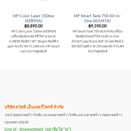
HP Color Laser 150nw
HP Smart Tank 750 All-in-
(4ZB95A)
One (6UU47A)
฿
8,890.00
฿
9,590.00
HP Color Laser 150nw (4ZB95A)
HP Smart Tank 750 (6UU47A) เครื่อง
เครื่องพิมพ์เลเซอร์สีไร้สาย ขนาด
พิมพ์อิงก์แทงก์ไร้สาย All-in-One
กะทัดรัด พิมพ์ขาวดำ 18 ppm พิมพ์สี 4
(Print/Copy/Scan) ADF 35 แผ่น พิมพ์ 2
ppm รองรับ Wi-Fi, LAN และ HP Smart
หน้าอัตโนมัติ ถาด 250 แผ่น Wi-Fi/LAN
แอป ประกันศูนย์แท้
ประกันศูนย์แท้
บริษัท สวัสดี เอ็นเทอร์ไพรซ์ จำกัด
43/2 ซอยลาดพร้าววังหิน 16 ถนนลาดพร้าววังหิน แขวงลาดพร้าว เขตลาดพร้าว
กรุงเทพฯ 10230
Line id : @sawaddeeit (อย่าลืมใส่ “@”)