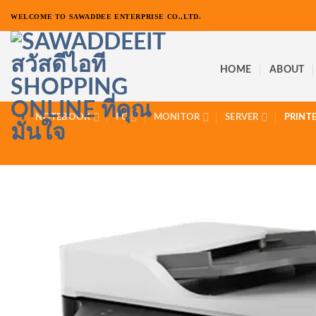
ข้าม
WELCOME TO SAWADDEE ENTERPRISE CO.,LTD.
ไป
ยัง
เนื้อหา
HOME
ABOUT
NOTEBOOK
PC
MONITOR
SERVER
PRINT