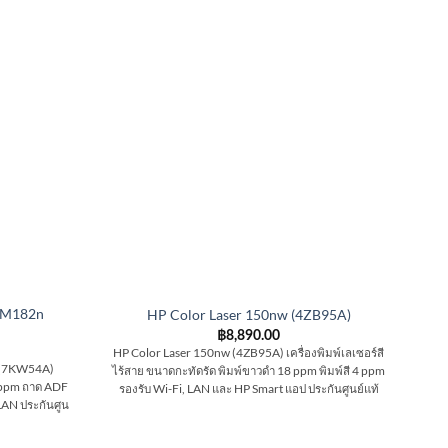
P M182n
HP Color Laser 150nw (4ZB95A)
HP
฿
8,890.00
HP Color Laser 150nw (4ZB95A) เครื่องพิมพ์เลเซอร์สี
HP 
 (7KW54A)
ไร้สาย ขนาดกะทัดรัด พิมพ์ขาวดำ 18 ppm พิมพ์สี 4 ppm
เ
16 ppm ถาด ADF
รองรับ Wi-Fi, LAN และ HP Smart แอป ประกันศูนย์แท้
อั
 LAN ประกันศูน