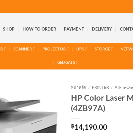
SHOP
HOW TO ORDER
PAYMENT
DELIVERY
CONT
ER
SCANNER
PROJECTOR
UPS
STORGE
NETW
GEDGATS
หน้าหลัก
/
PRINTER
/
All-in-On
HP Color Laser 
(4ZB97A)
฿
14,190.00