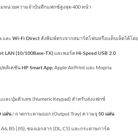
มหน่วยความจำบันทึกแฟกซ์สูงสุด 400 หน้า
และ
สั่งพิมพ์ตรงจากสมาร์ตโฟนหรือแท็บเล็ตได้โดย
n
Wi-Fi Direct
และพอร์ต
et LAN (10/100Base-TX)
Hi-Speed USB 2.0
ปพลิเคชัน
, Apple AirPrint และ Mopria
HP Smart App
และปุ่มตัวเลข (Numeric Keypad) สำหรับส่งแฟกซ์
/ ถาดกระดาษออก (Output Tray) ความจุ
 แผ่น
50 แผ่น
6, B5 (JIS), ซองเอกสาร (DL, C5) และกระดาษการ์ด