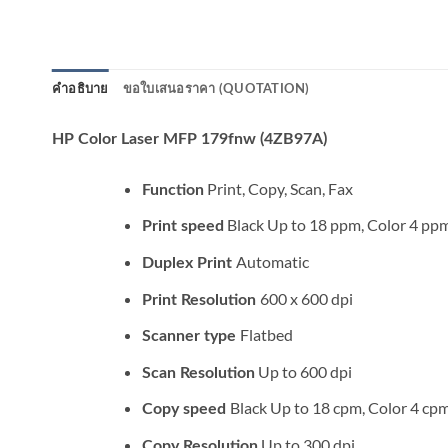
คำอธิบาย
ขอใบเสนอราคา (QUOTATION)
HP Color Laser MFP 179fnw (4ZB97A)
Print, Copy, Scan, Fax
Function
Black Up to 18 ppm, Color 4 pp
Print speed
Automatic
Duplex Print
600 x 600 dpi
Print
Resolution
Flatbed
Scanner
type
Up to 600 dpi
Scan
Resolution
Black Up to 18 cpm, Color 4 cp
Copy speed
Up to 300 dpi
Copy
Resolution