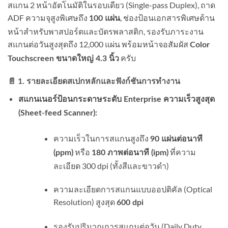
สแกน 2 หน้าอัตโนมัติในรอบเดียว (Single-pass Duplex), ถาด
ADF ความจุสูงพิเศษถึง
, ช่องป้อนเอกสารพิเศษด้าน
100 แผ่น
หน้าสำหรับพาสปอร์ตและบัตรพลาสติก, รองรับภาระงาน
สแกนต่อวันสูงสุดถึง 12,000 แผ่น พร้อมหน้าจอสัมผัส
Color
ครับ
Touchscreen ขนาดใหญ่ 4.3 นิ้ว
📄 1. รายละเอียดสเปกหลักและฟังก์ชันการทำงาน
สแกนเนอร์ป้อนกระดาษระดับ Enterprise ความเร็วสูงสุด
(Sheet-feed Scanner):
ความเร็วในการสแกนสูงถึง
90 แผ่นต่อนาที
หรือ
ที่ความ
(ppm)
180 ภาพต่อนาที (ipm)
ละเอียด 300 dpi (ทั้งสีและขาวดำ)
ความละเอียดการสแกนแบบออปติคัล (Optical
Resolution) สูงสุด
600 dpi
รองรับปริมาณการสแกนต่อวัน (Daily Duty