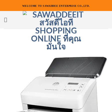
ข้าม
WELCOME TO SAWADDEE ENTERPRISE CO.,LTD.
ไป
ยัง
เนื้อหา