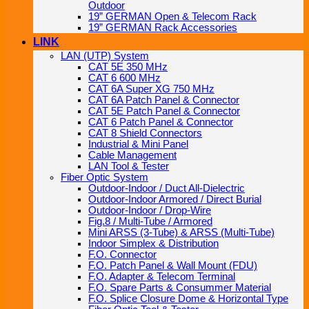
Outdoor
19” GERMAN Open & Telecom Rack
19” GERMAN Rack Accessories
LINK
LAN (UTP) System
CAT 5E 350 MHz
CAT 6 600 MHz
CAT 6A Super XG 750 MHz
CAT 6A Patch Panel & Connector
CAT 5E Patch Panel & Connector
CAT 6 Patch Panel & Connector
CAT 8 Shield Connectors
Industrial & Mini Panel
Cable Management
LAN Tool & Tester
Fiber Optic System
Outdoor-Indoor / Duct All-Dielectric
Outdoor-Indoor Armored / Direct Burial
Outdoor-Indoor / Drop-Wire
Fig.8 / Multi-Tube / Armored
Mini ARSS (3-Tube) & ARSS (Multi-Tube)
Indoor Simplex & Distribution
F.O. Connector
F.O. Patch Panel & Wall Mount (FDU)
F.O. Adapter & Telecom Terminal
F.O. Spare Parts & Consummer Material
F.O. Splice Closure Dome & Horizontal Type