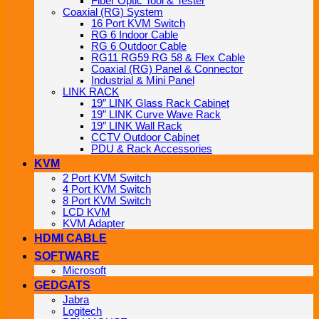
Fiber Optic Tool & Tester
Coaxial (RG) System
16 Port KVM Switch
RG 6 Indoor Cable
RG 6 Outdoor Cable
RG11 RG59 RG 58 & Flex Cable
Coaxial (RG) Panel & Connector
Industrial & Mini Panel
LINK RACK
19″ LINK Glass Rack Cabinet
19” LINK Curve Wave Rack
19″ LINK Wall Rack
CCTV Outdoor Cabinet
PDU & Rack Accessories
KVM
2 Port KVM Switch
4 Port KVM Switch
8 Port KVM Switch
LCD KVM
KVM Adapter
HDMI CABLE
SOFTWARE
Microsoft
GEDGATS
Jabra
Logitech