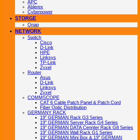
APC
Ablerex
Cyberpower
STORGE
Qnap
NETWORK
Switch
Cisco
D-Link
HPE
Linksys
TP-Link
Zyxel
Router
Asus
D-Link
Linksys
Zyxel
COMMSCOPE
CAT 6 Cable Patch Panel & Patch Cord
Fiber Optic Distribution
GERMANY RACK
19” GERMAN Rack G3 Series
19” GERMAN Server Rack G4 Series
19” GERMAN DATA Cennter Rack G8 Series
19” GERMAN Wall Rack G1 Series
19″ GERMAN Mini Box & 19″ GERMAN