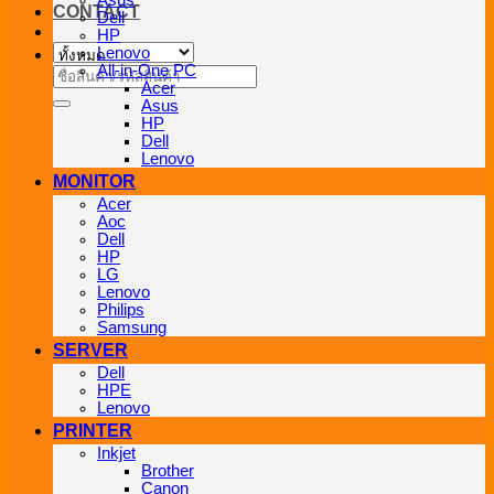
Asus
CONTACT
Dell
HP
Lenovo
All-in-One PC
ค้นหา:
Acer
Asus
HP
Dell
Lenovo
MONITOR
Acer
Aoc
Dell
HP
LG
Lenovo
Philips
Samsung
SERVER
Dell
HPE
Lenovo
PRINTER
Inkjet
Brother
Canon