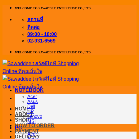
ข้าม
WELCOME TO SAWADDEE ENTERPRISE CO.,LTD.
ไป
สถานที่
ยัง
ติดต่อ
เนื้อหา
09:00 - 18:00
02-931-6569
WELCOME TO SAWADDEE ENTERPRISE CO.,LTD.
NOTEBOOK
Acer
Asus
Dell
HOME
HP
ABOUT
Lenovo
SHOP
MSI
HOW TO ORDER
PC
PAYMENT
Acer
DELIVERY