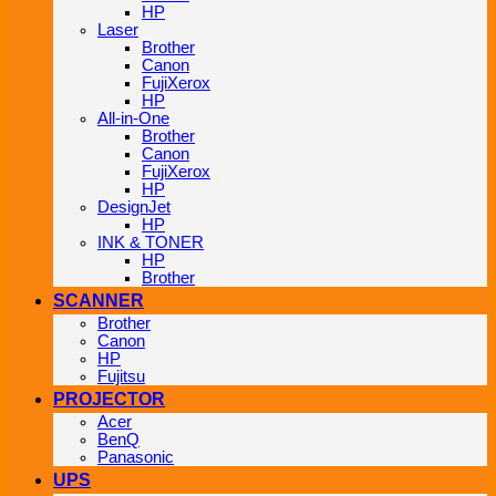
HP
Laser
Brother
Canon
FujiXerox
HP
All-in-One
Brother
Canon
FujiXerox
HP
DesignJet
HP
INK & TONER
HP
Brother
SCANNER
Brother
Canon
HP
Fujitsu
PROJECTOR
Acer
BenQ
Panasonic
UPS