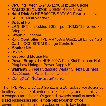
CPU
Intel Xeon E-2436 (2.90GHz 18M Cache)
RAM
32GB (1x 32GB UDIMM, 4800 MT/s)
Hard Disk
2x HPE 960GB SATA 6G Read Intensive
SFF BC Multi Vendor SS
Optical
No
LAN
HPE embedded 1GB 4-port BCM5719 Network
Adapter
Graphic
Onboard
Raid Controller
HPE MR408i-o Gen11 x8 Lanes 4GB
Cache OCP SPDM Storage Controller
Monitor
No
OS
No
Keyboard Mouse
No
Power
Supply
1x HPE 500W Flex Slot Platinum Hot
Plug Low Halogen Power Supply Kit
Warranty
3 Years Standard Warranty Next Business
Day Support (Parts, Labor, Onsite)
เลือกดูสินค้าอื่นในหมวดเดียวกัน
The HPE ProLiant DL20 Gen11 is a 1U rack server designed
to offer a balance of performance, flexibility, and reliability in
a compact form factor. It’s geared towards small to medium-
sized businesses and remote office/branch office
environments. Here’s a breakdown of its key features: