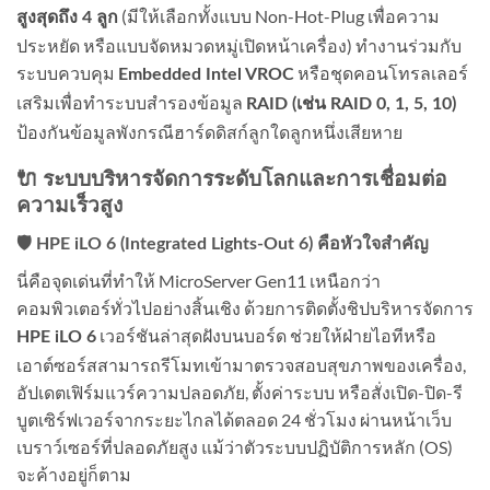
(มีให้เลือกทั้งแบบ Non-Hot-Plug เพื่อความ
สูงสุดถึง 4 ลูก
ประหยัด หรือแบบจัดหมวดหมู่เปิดหน้าเครื่อง) ทำงานร่วมกับ
ระบบควบคุม
หรือชุดคอนโทรลเลอร์
Embedded Intel VROC
เสริมเพื่อทำระบบสำรองข้อมูล
RAID (เช่น RAID 0, 1, 5, 10)
ป้องกันข้อมูลพังกรณีฮาร์ดดิสก์ลูกใดลูกหนึ่งเสียหาย
🔌 ระบบบริหารจัดการระดับโลกและการเชื่อมต่อ
ความเร็วสูง
🛡️ HPE iLO 6 (Integrated Lights-Out 6) คือหัวใจสำคัญ
นี่คือจุดเด่นที่ทำให้ MicroServer Gen11 เหนือกว่า
คอมพิวเตอร์ทั่วไปอย่างสิ้นเชิง ด้วยการติดตั้งชิปบริหารจัดการ
เวอร์ชันล่าสุดฝังบนบอร์ด ช่วยให้ฝ่ายไอทีหรือ
HPE iLO 6
เอาต์ซอร์สสามารถรีโมทเข้ามาตรวจสอบสุขภาพของเครื่อง,
อัปเดตเฟิร์มแวร์ความปลอดภัย, ตั้งค่าระบบ หรือสั่งเปิด-ปิด-รี
บูตเซิร์ฟเวอร์จากระยะไกลได้ตลอด 24 ชั่วโมง ผ่านหน้าเว็บ
เบราว์เซอร์ที่ปลอดภัยสูง แม้ว่าตัวระบบปฏิบัติการหลัก (OS)
จะค้างอยู่ก็ตาม