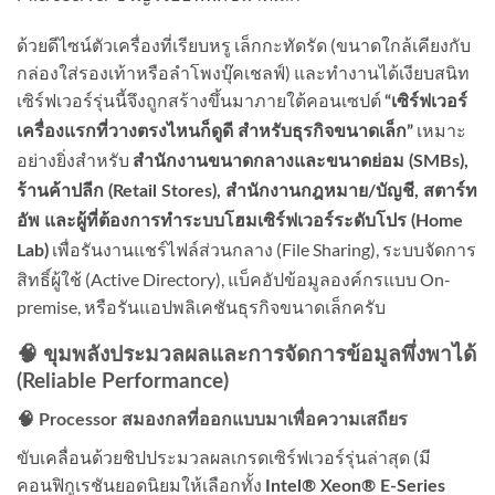
ด้วยดีไซน์ตัวเครื่องที่เรียบหรู เล็กกะทัดรัด (ขนาดใกล้เคียงกับ
กล่องใส่รองเท้าหรือลำโพงบุ๊คเชลฟ์) และทำงานได้เงียบสนิท
เซิร์ฟเวอร์รุ่นนี้จึงถูกสร้างขึ้นมาภายใต้คอนเซปต์
“เซิร์ฟเวอร์
เหมาะ
เครื่องแรกที่วางตรงไหนก็ดูดี สำหรับธุรกิจขนาดเล็ก”
อย่างยิ่งสำหรับ
สำนักงานขนาดกลางและขนาดย่อม (SMBs),
ร้านค้าปลีก (Retail Stores), สำนักงานกฎหมาย/บัญชี, สตาร์ท
อัพ และผู้ที่ต้องการทำระบบโฮมเซิร์ฟเวอร์ระดับโปร (Home
เพื่อรันงานแชร์ไฟล์ส่วนกลาง (File Sharing), ระบบจัดการ
Lab)
สิทธิ์ผู้ใช้ (Active Directory), แบ็คอัปข้อมูลองค์กรแบบ On-
premise, หรือรันแอปพลิเคชันธุรกิจขนาดเล็กครับ
🧠 ขุมพลังประมวลผลและการจัดการข้อมูลพึ่งพาได้
(Reliable Performance)
🧠 Processor สมองกลที่ออกแบบมาเพื่อความเสถียร
ขับเคลื่อนด้วยชิปประมวลผลเกรดเซิร์ฟเวอร์รุ่นล่าสุด (มี
คอนฟิกูเรชันยอดนิยมให้เลือกทั้ง
Intel® Xeon® E-Series