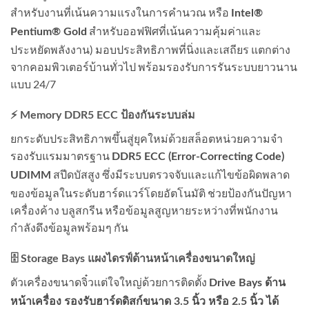
สำหรับงานที่เน้นความแรงในการคำนวณ หรือ
Intel®
สำหรับออฟฟิศที่เน้นความคุ้มค่าและ
Pentium® Gold
ประหยัดพลังงาน) มอบประสิทธิภาพที่นิ่งและเสถียร แตกต่าง
จากคอมพิวเตอร์บ้านทั่วไป พร้อมรองรับการรันระบบยาวนาน
แบบ 24/7
⚡ Memory DDR5 ECC ป้องกันระบบล่ม
ยกระดับประสิทธิภาพขึ้นสู่ยุคใหม่ด้วยสล็อตหน่วยความจำ
รองรับแรมมาตรฐาน
DDR5 ECC (Error-Correcting Code)
สปีดบัสสูง ซึ่งมีระบบตรวจจับและแก้ไขข้อผิดพลาด
UDIMM
ของข้อมูลในระดับฮาร์ดแวร์โดยอัตโนมัติ ช่วยป้องกันปัญหา
เครื่องค้าง บลูสกรีน หรือข้อมูลสูญหายระหว่างที่พนักงาน
กำลังดึงข้อมูลพร้อมๆ กัน
🗄️ Storage Bays แผงไดรฟ์ด้านหน้าเครื่องขนาดใหญ่
ตัวเครื่องขนาดจิ๋วแต่ใจใหญ่ด้วยการติดตั้ง
Drive Bays ด้าน
หน้าเครื่อง รองรับฮาร์ดดิสก์ขนาด 3.5 นิ้ว หรือ 2.5 นิ้ว ได้