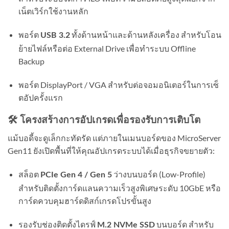
เน็ตเวิร์กใช้งานหลัก
พอร์ต
ทั้งด้านหน้าและด้านหลังเครื่อง สำหรับโอน
USB 3.2
ย้ายไฟล์หรือต่อ External Drive เพื่อทำระบบ Offline
Backup
พอร์ต DisplayPort / VGA สำหรับต่อจอมอนิเตอร์ในการเซ็
ตอัปครั้งแรก
🛠️ โครงสร้างการอัปเกรดเพื่อรองรับการเติบโต
แม้บอดี้จะดูเล็กกะทัดรัด แต่ภายในเมนบอร์ดของ MicroServer
Gen11 ยังเปิดพื้นที่ให้คุณอัปเกรดระบบได้เมื่อธุรกิจขยายตัว:
สล็อต
ว่างบนบอร์ด (Low-Profile)
PCIe Gen 4 / Gen 5
สำหรับติดตั้งการ์ดแลนความเร็วสูงพิเศษระดับ 10GbE หรือ
การ์ดควบคุมฮาร์ดดิสก์เกรดโปรขั้นสูง
รองรับช่องติดตั้งไดรฟ์
บนบอร์ด สำหรับ
M.2 NVMe SSD