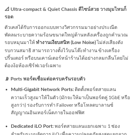
📐 Ultra-compact & Quiet Chassis ดีไซน์สวย วางมุมไหนก็
รอด
ตัวเคสได้รับการออกแบบทางวิศวกรรมมาอย่างประณีต
พัดลมระบายความร้อนขนาดใหญ่ด้านหลังเครื่องถูกคำนวณ
รอบหมุนมาให้
ไม่ส่งเสียงดัง
ทำงานเงียบสนิท (Low Noise)
รบกวนสมาธิ สามารถวางตั้งไว้บนโต๊ะทำงาน ข้างเครื่อง
ปริ้นเตอร์ หรือบนเคาน์เตอร์หน้าร้านได้อย่างกลมกลืนโดยไม่
ต้องง้อห้องเซิร์ฟเวอร์เฉพาะ
📡 Ports พอร์ตเชื่อมต่อครบครันรอบตัว
ติดตั้งพอร์ตสายแลน
Multi-Gigabit Network Ports:
ความเร็วสูงมาให้ในตัว (มักจะให้มาเป็นพอร์ตคู่ 1GbE หรือ
สูงกว่า) รองรับการทำ Failover หรือโหลดบาลานซ์
สัญญาณอินเทอร์เน็ตภายในออฟฟิศ
พอร์ตสายแลนแยกเฉพาะ 1 ช่อง
Dedicated iLO Port:
สำหรับระบบจัดการ iLO เพื่อความปลอดภัยสูงสุดแยกจาก