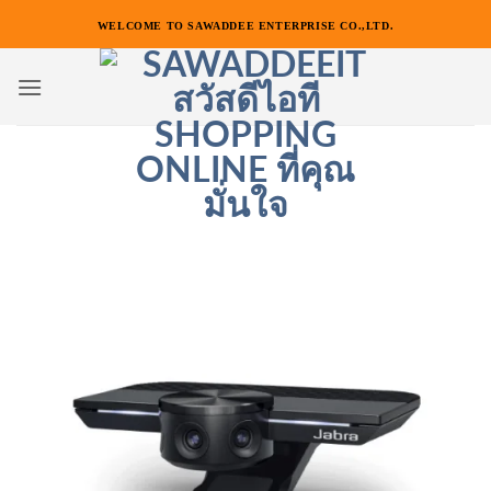
ข้าม
WELCOME TO SAWADDEE ENTERPRISE CO.,LTD.
ไป
ยัง
เนื้อหา