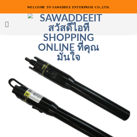
ข้าม
WELCOME TO SAWADDEE ENTERPRISE CO.,LTD.
ไป
ยัง
เนื้อหา