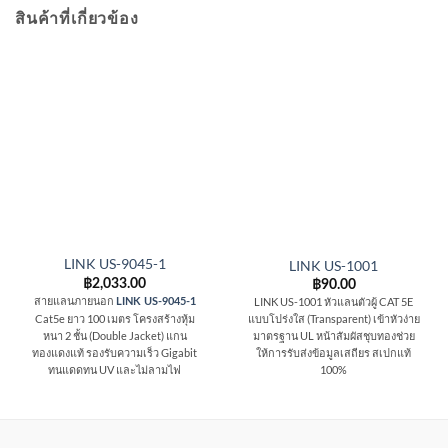
สินค้าที่เกี่ยวข้อง
LINK US-9045-1
LINK US-1001
฿
2,033.00
฿
90.00
สายแลนภายนอก
LINK US-1001 หัวแลนตัวผู้ CAT 5E
LINK US-9045-1
Cat5e ยาว 100 เมตร โครงสร้างหุ้ม
แบบโปร่งใส (Transparent) เข้าหัวง่าย
หนา 2 ชั้น (Double Jacket) แกน
มาตรฐาน UL หน้าสัมผัสชุบทองช่วย
ทองแดงแท้ รองรับความเร็ว Gigabit
ให้การรับส่งข้อมูลเสถียร สเปกแท้
ทนแดดทน UV และไม่ลามไฟ
100%