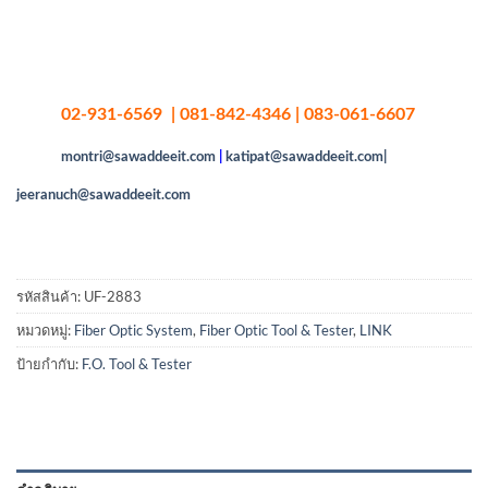
02-931-6569 | 081-842-4346 | 083-061-6607
montri@sawaddeeit.com
|
katipat@sawaddeeit.com|
jeeranuch@sawaddeeit.com
รหัสสินค้า:
UF-2883
หมวดหมู่:
Fiber Optic System
,
Fiber Optic Tool & Tester
,
LINK
ป้ายกำกับ:
F.O. Tool & Tester