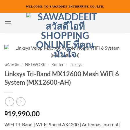
ข้าม
WELCOME TO SAWADDEE ENTERPRISE CO.,LTD.
ไป
ยัง
เนื้อหา
หน้าหลัก
/
NETWORK
/
Router
/
Linksys
Linksys Tri-Band MX12600 Mesh WiFi 6
System (MX12600-AH)
฿
19,990.00
WiFi Tri-Band | Wi-Fi Speed AX4200 | Antennas Internal |