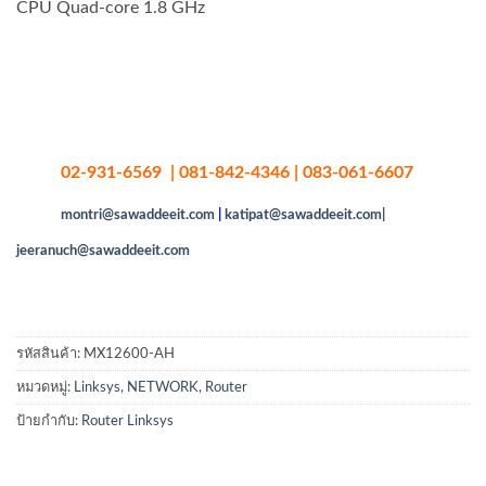
CPU Quad-core 1.8 GHz
02-931-6569 | 081-842-4346 | 083-061-6607
montri@sawaddeeit.com
|
katipat@sawaddeeit.com|
jeeranuch@sawaddeeit.com
รหัสสินค้า:
MX12600-AH
หมวดหมู่:
Linksys
,
NETWORK
,
Router
ป้ายกำกับ:
Router Linksys