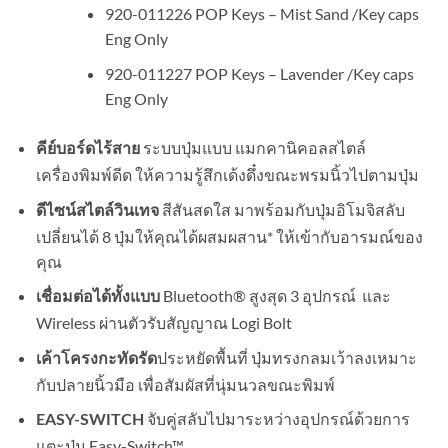
920-011226 POP Keys – Mist Sand /Key caps
Eng Only
920-011227 POP Keys – Lavender /Key caps
Eng Only
ระบบปุ่มแบบ แมกคานิคอลสไตล์
คีย์บอร์ดไร้สาย
เครื่องพิมพ์ดีด ให้ความรู้สึกเด้งดึ๋งขณะพรมนิ้วไปตามปุ่ม
สีสันสดใส มาพร้อมกับปุ่มอิโมจิสลับ
ดีไซน์สไตล์วินเทจ
เปลี่ยนได้ 8 ปุ่มให้คุณได้ผสมผสาน* ให้เข้ากับอารมณ์ของ
คุณ
Bluetooth® สูงสุด 3 อุปกรณ์ และ
เชื่อมต่อได้ทั้งแบบ
Wireless ผ่านตัวรับสัญญาณ Logi Bolt
ประหยัดพื้นที่ ปุ่มทรงกลมเว้าลงเหมาะ
เค้าโครงกะทัดรัด
กับปลายนิ้วมือ เพื่อสัมผัสที่นุ่มนวลขณะพิมพ์
จับคู่สลับไปมาระหว่างอุปกรณ์ด้วยการ
EASY-SWITCH
แตะปุ่ม Easy-Switch™