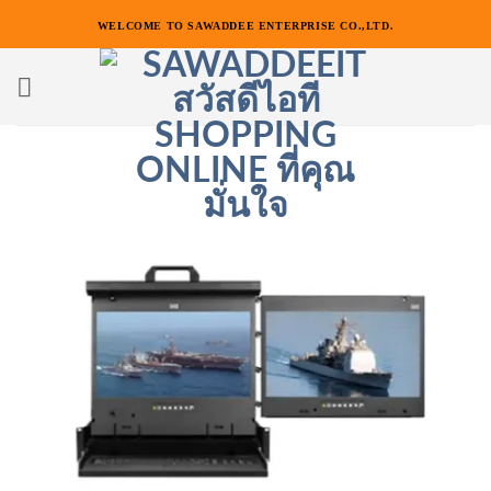
ข้าม
WELCOME TO SAWADDEE ENTERPRISE CO.,LTD.
ไป
ยัง
เนื้อหา