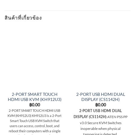
สินค้าที่เกี่ยวข้อง
2-PORT SMART TOUCH
2-PORT USB HDMI DUAL
HDMI USB KVM (KH912U3)
DISPLAY (CS1142H)
฿
0.00
฿
0.00
2-PORT SMART TOUCH HDMI USB
2-PORT USB HDMI DUAL
KVM (KH912U3) KH912U3 is a 2-Port
ATEN PSS PP
DISPLAY (CS1142H)
Smart Touch USB KVM Switch that
v3.0 Secure KVM Switches
users can access, control, boot, and
inoperable when physical
reboot their computers with a single
tampering is detected.