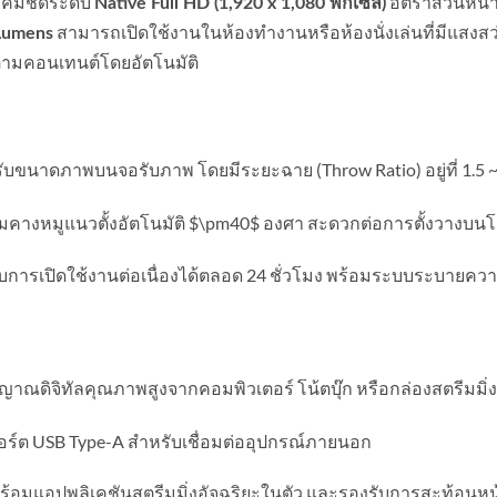
คมชัดระดับ
อัตราส่วนหน
Native Full HD (1,920 x 1,080 พิกเซล)
สามารถเปิดใช้งานในห้องทำงานหรือห้องนั่งเล่นที่มีแสงสว่าง
Lumens
ตามคอนเทนต์โดยอัตโนมัติ
นาดภาพบนจอรับภาพ โดยมีระยะฉาย (Throw Ratio) อยู่ที่ 1.5 ~ 1.
ยมคางหมูแนวตั้งอัตโนมัติ
$\pm40$
องศา สะดวกต่อการตั้งวางบนโต
ับการเปิดใช้งานต่อเนื่องได้ตลอด 24 ชั่วโมง พร้อมระบบระบายควา
ญาณดิจิทัลคุณภาพสูงจากคอมพิวเตอร์ โน้ตบุ๊ก หรือกล่องสตรีมมิ่ง
อร์ต USB Type-A สำหรับเชื่อมต่ออุปกรณ์ภายนอก
้อมแอปพลิเคชันสตรีมมิ่งอัจฉริยะในตัว และรองรับการสะท้อนหน