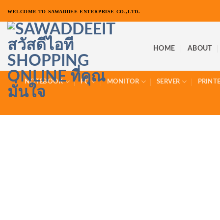
ข้าม
WELCOME TO SAWADDEE ENTERPRISE CO.,LTD.
ไป
ยัง
เนื้อหา
HOME
ABOUT
NOTEBOOK
PC
MONITOR
SERVER
PRINT