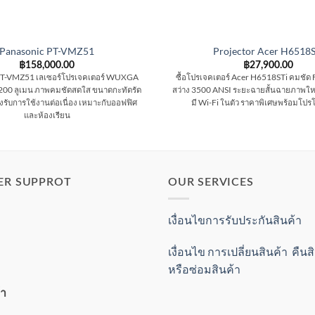
Panasonic PT-VMZ51
Projector Acer H6518S
฿
158,000.00
฿
27,900.00
PT-VMZ51 เลเซอร์โปรเจคเตอร์ WUXGA
ซื้อโปรเจคเตอร์ Acer H6518STi คมชัด 
,200 ลูเมน ภาพคมชัดสดใส ขนาดกะทัดรัด
สว่าง 3500 ANSI ระยะฉายสั้นฉายภาพใหญ
รองรับการใช้งานต่อเนื่อง เหมาะกับออฟฟิศ
มี Wi-Fi ในตัว ราคาพิเศษพร้อมโปร
และห้องเรียน
ER SUPPROT
OUR SERVICES
เงื่อนไขการรับประกันสินค้า
เงื่อนไข การเปลี่ยนสินค้า คืน
หรือซ่อมสินค้า
้า