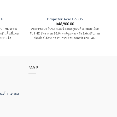
Ti
Projector Acer P6505
฿
46,900.00
Full HD ความ
Acer P6505 โปรเจคเตอร์ 5500 ลูเมนส์ ความละเอียด
ซื้
่ในพื้นที่แคบ
Full HD อัตราส่วน 16:9 เลนส์ซูมทรงพลัง 1.6x ปรับภาพ
AN
โมชันเด็ด
บิดเบี้ยวได้ง่าย รองรับการเชื่อมต่อเครือข่าย LAN
MAP
สินค้า เคลม