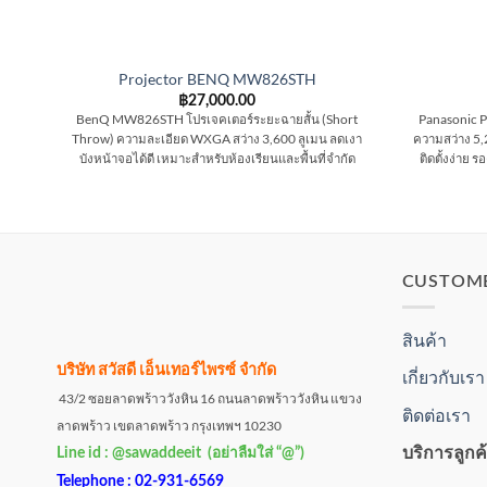
Projector BENQ MW826STH
฿
27,000.00
BenQ MW826STH โปรเจคเตอร์ระยะฉายสั้น (Short
Panasonic 
Throw) ความละเอียด WXGA สว่าง 3,600 ลูเมน ลดเงา
ความสว่าง 5
บังหน้าจอได้ดี เหมาะสำหรับห้องเรียนและพื้นที่จำกัด
ติดตั้งง่าย 
CUSTOM
สินค้า
บริษัท สวัสดี เอ็นเทอร์ไพรซ์ จำกัด
เกี่ยวกับเรา
43/2 ซอยลาดพร้าววังหิน 16 ถนนลาดพร้าววังหิน แขวง
ติดต่อเรา
ลาดพร้าว เขตลาดพร้าว กรุงเทพฯ 10230
บริการลูกค
Line id : @sawaddeeit (อย่าลืมใส่ “@”)
Telephone : 02-931-6569