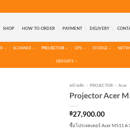
SHOP
HOW TO ORDER
PAYMENT
DELIVERY
CONT
ER
SCANNER
PROJECTOR
UPS
STORGE
NETW
GEDGATS
หน้าหลัก
/
PROJECTOR
/
Acer
Projector Acer 
฿
27,900.00
ซื้อโปรเจคเตอร์ Acer M511 ค