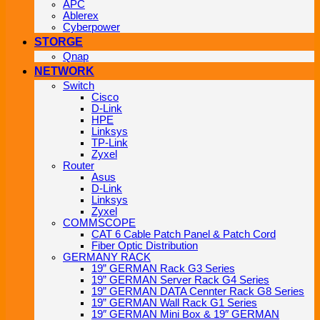
APC
Ablerex
Cyberpower
STORGE
Qnap
NETWORK
Switch
Cisco
D-Link
HPE
Linksys
TP-Link
Zyxel
Router
Asus
D-Link
Linksys
Zyxel
COMMSCOPE
CAT 6 Cable Patch Panel & Patch Cord
Fiber Optic Distribution
GERMANY RACK
19” GERMAN Rack G3 Series
19” GERMAN Server Rack G4 Series
19” GERMAN DATA Cennter Rack G8 Series
19” GERMAN Wall Rack G1 Series
19″ GERMAN Mini Box & 19″ GERMAN