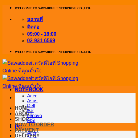
ข้าม
WELCOME TO SAWADDEE ENTERPRISE CO.,LTD.
ไป
สถานที่
ยัง
ติดต่อ
เนื้อหา
09:00 - 18:00
02-931-6569
WELCOME TO SAWADDEE ENTERPRISE CO.,LTD.
NOTEBOOK
Acer
Asus
Dell
HOME
HP
ABOUT
Lenovo
SHOP
MSI
HOW TO ORDER
PC
PAYMENT
Acer
DELIVERY