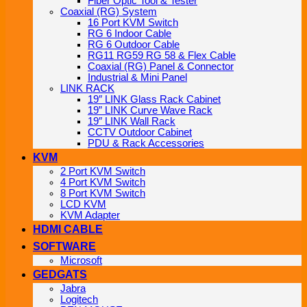
Fiber Optic Tool & Tester
Coaxial (RG) System
16 Port KVM Switch
RG 6 Indoor Cable
RG 6 Outdoor Cable
RG11 RG59 RG 58 & Flex Cable
Coaxial (RG) Panel & Connector
Industrial & Mini Panel
LINK RACK
19″ LINK Glass Rack Cabinet
19” LINK Curve Wave Rack
19″ LINK Wall Rack
CCTV Outdoor Cabinet
PDU & Rack Accessories
KVM
2 Port KVM Switch
4 Port KVM Switch
8 Port KVM Switch
LCD KVM
KVM Adapter
HDMI CABLE
SOFTWARE
Microsoft
GEDGATS
Jabra
Logitech