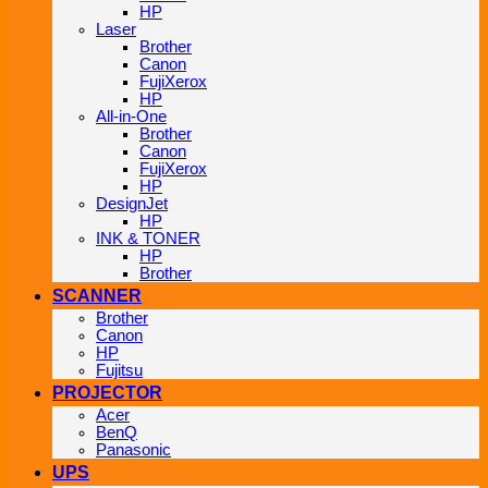
HP
Laser
Brother
Canon
FujiXerox
HP
All-in-One
Brother
Canon
FujiXerox
HP
DesignJet
HP
INK & TONER
HP
Brother
SCANNER
Brother
Canon
HP
Fujitsu
PROJECTOR
Acer
BenQ
Panasonic
UPS