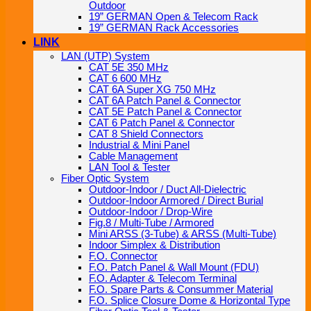
Outdoor
19” GERMAN Open & Telecom Rack
19” GERMAN Rack Accessories
LINK
LAN (UTP) System
CAT 5E 350 MHz
CAT 6 600 MHz
CAT 6A Super XG 750 MHz
CAT 6A Patch Panel & Connector
CAT 5E Patch Panel & Connector
CAT 6 Patch Panel & Connector
CAT 8 Shield Connectors
Industrial & Mini Panel
Cable Management
LAN Tool & Tester
Fiber Optic System
Outdoor-Indoor / Duct All-Dielectric
Outdoor-Indoor Armored / Direct Burial
Outdoor-Indoor / Drop-Wire
Fig.8 / Multi-Tube / Armored
Mini ARSS (3-Tube) & ARSS (Multi-Tube)
Indoor Simplex & Distribution
F.O. Connector
F.O. Patch Panel & Wall Mount (FDU)
F.O. Adapter & Telecom Terminal
F.O. Spare Parts & Consummer Material
F.O. Splice Closure Dome & Horizontal Type