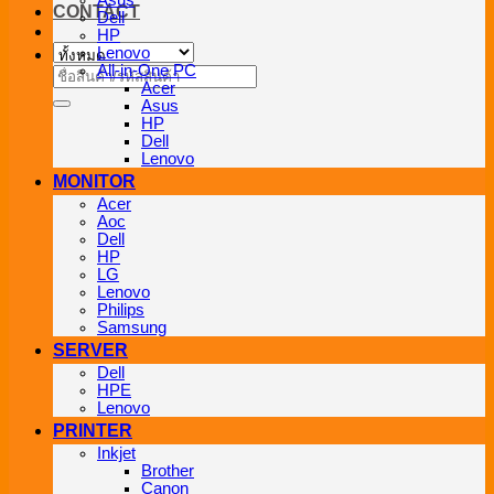
Asus
CONTACT
Dell
HP
Lenovo
All-in-One PC
ค้นหา:
Acer
Asus
HP
Dell
Lenovo
MONITOR
Acer
Aoc
Dell
HP
LG
Lenovo
Philips
Samsung
SERVER
Dell
HPE
Lenovo
PRINTER
Inkjet
Brother
Canon