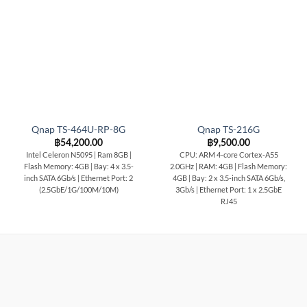
Qnap TS-464U-RP-8G
Qnap TS-216G
฿
54,200.00
฿
9,500.00
Intel Celeron N5095 | Ram 8GB |
CPU: ARM 4-core Cortex-A55
Flash Memory: 4GB | Bay: 4 x 3.5-
2.0GHz | RAM: 4GB | Flash Memory:
inch SATA 6Gb/s | Ethernet Port: 2
4GB | Bay: 2 x 3.5-inch SATA 6Gb/s,
(2.5GbE/1G/100M/10M)
3Gb/s | Ethernet Port: 1 x 2.5GbE
RJ45