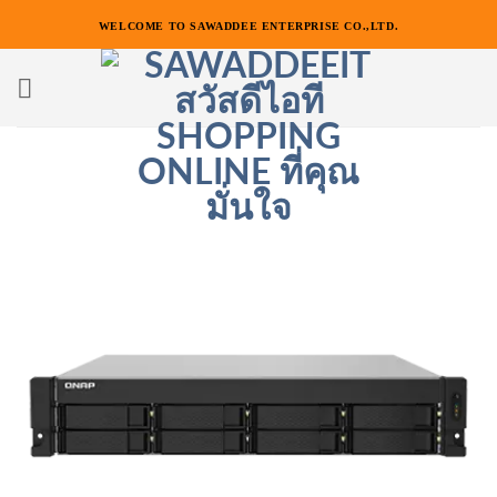
ข้าม
WELCOME TO SAWADDEE ENTERPRISE CO.,LTD.
ไป
ยัง
เนื้อหา