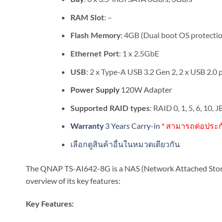
: –
RAM Slot
: 4GB (Dual boot OS protecti
Flash Memory
: 1 x 2.5GbE
Ethernet Port
: 2 x Type-A USB 3.2 Gen 2, 2 x USB 2.0 
USB
120W Adapter
Power Supply
: RAID 0, 1, 5, 6, 10
Supported RAID types
3 Years Carry-in
* สามารถต่อประกัน
Warranty
เลือกดูสินค้าอื่นในหมวดเดียวกัน
The QNAP TS-AI642-8G is a NAS (Network Attached Storage)
overview of its key features:
Key Features: