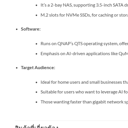
It’s a 2-bay NAS, supporting 3.5-inch SATA dr
M.2 slots for NVMe SSDs, for caching or stor
Software:
Runs on QNAP’s QTS operating system, offeri
Emphasis on AI-driven applications like Qu
Target Audience:
Ideal for home users and small businesses t
Suitable for users who want to leverage AI for
Those wanting faster than gigabit network s