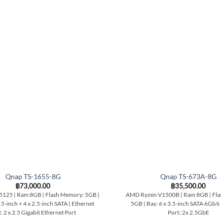
Qnap TS-1655-8G
Qnap TS-673A-8G
฿
73,000.00
฿
35,500.00
5125 | Ram 8GB | Flash Memory: 5GB |
AMD Ryzen V1500B | Ram 8GB | Fla
.5-inch + 4 x 2.5-inch SATA | Ethernet
5GB | Bay: 6 x 3.5-inch SATA 6Gb/s 
: 2 x 2.5 Gigabit Ethernet Port
Port::2x 2.5GbE