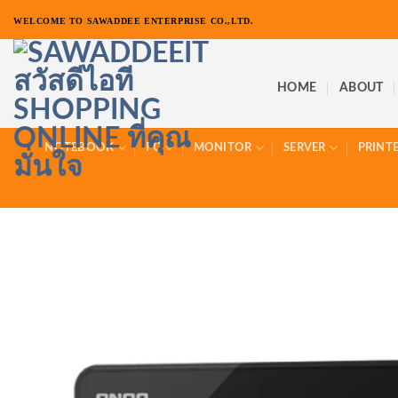
ข้าม
WELCOME TO SAWADDEE ENTERPRISE CO.,LTD.
ไป
ยัง
เนื้อหา
HOME
ABOUT
NOTEBOOK
PC
MONITOR
SERVER
PRINT