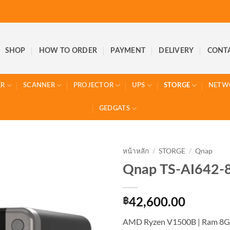
SHOP
HOW TO ORDER
PAYMENT
DELIVERY
CONT
ER
SCANNER
PROJECTOR
UPS
STORGE
NETW
GEDGATS
หน้าหลัก
/
STORGE
/
Qnap
Qnap TS-AI642-
฿
42,600.00
AMD Ryzen V1500B | Ram 8GB