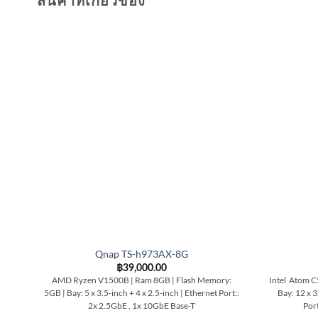
สินค้าที่เกี่ยวข้อง
Qnap TS-h973AX-8G
฿
39,000.00
AMD Ryzen V1500B | Ram 8GB | Flash Memory:
Intel Atom C
5GB | Bay: 5 x 3.5-inch + 4 x 2.5-inch | Ethernet Port::
Bay: 12 x 3
2x 2.5GbE , 1x 10GbE Base-T
Port