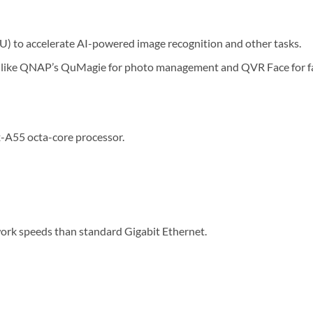
U) to accelerate AI-powered image recognition and other tasks.
ions like QNAP’s QuMagie for photo management and QVR Face for fac
A55 octa-core processor.
work speeds than standard Gigabit Ethernet.