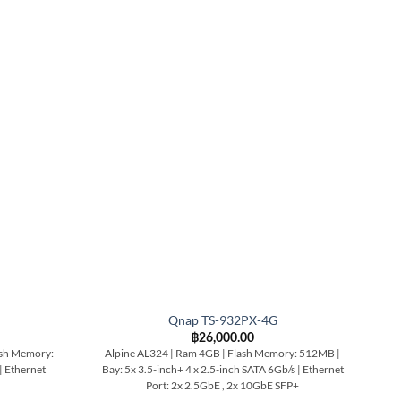
Qnap TS-932PX-4G
฿
26,000.00
sh Memory:
Alpine AL324 | Ram 4GB | Flash Memory: 512MB |
Int
| Ethernet
Bay: 5x 3.5-inch+ 4 x 2.5-inch SATA 6Gb/s | Ethernet
|
Port: 2x 2.5GbE , 2x 10GbE SFP+