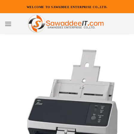
ข้าม
WELCOME TO SAWADDEE ENTERPRISE CO.,LTD.
ไป
ยัง
เนื้อหา