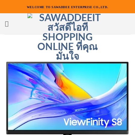
ข้าม
WELCOME TO SAWADDEE ENTERPRISE CO.,LTD.
ไป
ยัง
เนื้อหา