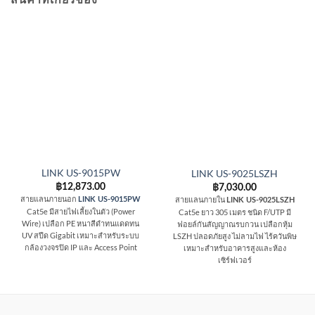
สินค้าที่เกี่ยวข้อง
LINK US-9015PW
LINK US-9025LSZH
฿
12,873.00
฿
7,030.00
สายแลนภายนอก
สายแลนภายใน
LINK US-9015PW
LINK US-9025LSZH
Cat5e มีสายไฟเลี้ยงในตัว (Power
Cat5e ยาว 305 เมตร ชนิด F/UTP มี
Wire) เปลือก PE หนาสีดำทนแดดทน
ฟอยล์กันสัญญาณรบกวน เปลือกหุ้ม
UV สปีด Gigabit เหมาะสำหรับระบบ
LSZH ปลอดภัยสูง ไม่ลามไฟ ไร้ควันพิษ
กล้องวงจรปิด IP และ Access Point
เหมาะสำหรับอาคารสูงและห้อง
เซิร์ฟเวอร์