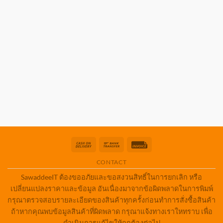
Cash
Bank
Invoice
On
Transfer
CONTACT
Delivery
SawaddeeIT ต้องขออภัยและขอสงวนสิทธิ์ในการยกเลิก หรือ
เปลี่ยนแปลงราคาและข้อมูล อันเนื่องมาจากข้อผิดพลาดในการพิมพ์
กรุณาตรวจสอบรายละเอียดของสินค้าทุกครั้งก่อนทำการสั่งซื้อสินค้า
ถ้าหากคุณพบข้อมูลสินค้าที่ผิดพลาด กรุณาแจ้งทางเราใหทราบ เพื่อ
ดำเนินการแก้ไขให้ถูกต้องต่อไป