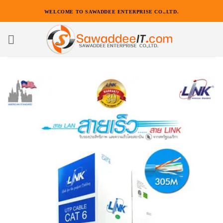
ข้าม
WELCOME TO SAWADDEE ENTERPRISE CO.,LTD.
ไป
ยัง
เนื้อหา