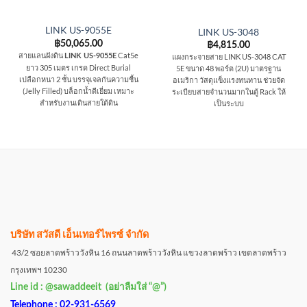
LINK US-9055E
LINK US-3048
฿
50,065.00
฿
4,815.00
สายแลนฝังดิน
Cat5e
LINK US-9055E
แผงกระจายสาย LINK US-3048 CAT
ยาว 305 เมตร เกรด Direct Burial
5E ขนาด 48 พอร์ต (2U) มาตรฐาน
เปลือกหนา 2 ชั้น บรรจุเจลกันความชื้น
อเมริกา วัสดุแข็งแรงทนทาน ช่วยจัด
(Jelly Filled) บล็อกน้ำดีเยี่ยม เหมาะ
ระเบียบสายจำนวนมากในตู้ Rack ให้
สำหรับงานเดินสายใต้ดิน
เป็นระบบ
บริษัท สวัสดี เอ็นเทอร์ไพรซ์ จำกัด
43/2 ซอยลาดพร้าววังหิน 16 ถนนลาดพร้าววังหิน แขวงลาดพร้าว เขตลาดพร้าว
กรุงเทพฯ 10230
Line id : @sawaddeeit (อย่าลืมใส่ “@”)
Telephone : 02-931-6569