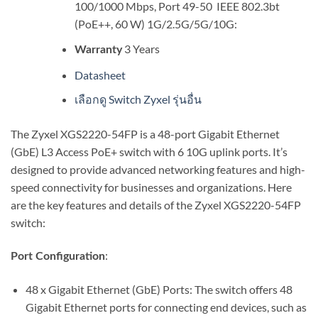
100/1000 Mbps, Port 49-50 IEEE 802.3bt
(PoE++, 60 W) 1G/2.5G/5G/10G:
3 Years
Warranty
Datasheet
เลือกดู Switch Zyxel รุ่นอื่น
The Zyxel XGS2220-54FP is a 48-port Gigabit Ethernet
(GbE) L3 Access PoE+ switch with 6 10G uplink ports. It’s
designed to provide advanced networking features and high-
speed connectivity for businesses and organizations. Here
are the key features and details of the Zyxel XGS2220-54FP
switch:
:
Port Configuration
48 x Gigabit Ethernet (GbE) Ports: The switch offers 48
Gigabit Ethernet ports for connecting end devices, such as