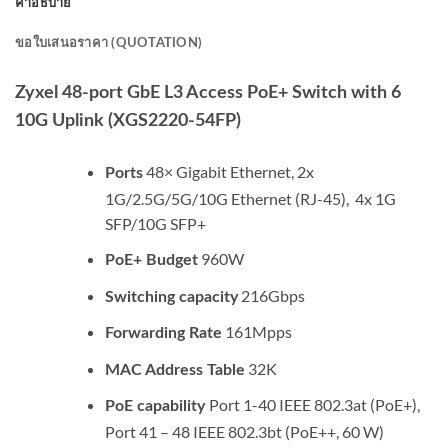
คำอธิบาย
ขอใบเสนอราคา (QUOTATION)
Zyxel 48-port GbE L3 Access PoE+ Switch with 6
10G Uplink (XGS2220-54FP)
48× Gigabit Ethernet, 2x
Ports
1G/2.5G/5G/10G Ethernet (RJ-45), 4x 1G
SFP/10G SFP+
960W
PoE+ Budget
216Gbps
Switching capacity
161Mpps
Forwarding Rate
32K
MAC Address Table
Port 1-40 IEEE 802.3at (PoE+),
PoE capability
Port 41 – 48 IEEE 802.3bt (PoE++, 60 W)