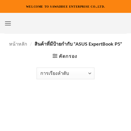
ข้าม
WELCOME TO SAWADDEE ENTERPRISE CO.,LTD.
ไป
ยัง
เนื้อหา
หน้าหลัก
/
สินค้าที่มีป้ายกำกับ “ASUS ExpertBook P5”
คัดกรอง