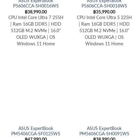
ASUS ExpertBook
ASUS ExpertBook
P5606CCA-SH0016WS
P5606CCA-SH0018WS
฿
38,990.00
฿
35,990.00
CPU Intel Core Ultra 7 255H
CPU Intel Core Ultra 5 225H
| Ram 16GB DDR5 | HDD
| Ram 16GB DDR5 | HDD
512GB M.2 NVMe | 16.0"
512GB M.2 NVMe | 16.0"
OLED WUXGA | OS
OLED WUXGA | OS
Windows 11 Home
Windows 11 Home
ASUS ExpertBook
ASUS ExpertBook
PM5406CGA-SF0125WS
PM5606CGA-SH0091WS
฿
47,990.00
฿
38,990.00