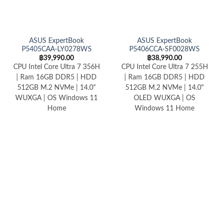
ASUS ExpertBook
ASUS ExpertBook
P5405CAA-LY0278WS
P5406CCA-SF0028WS
฿
39,990.00
฿
38,990.00
CPU Intel Core Ultra 7 356H
CPU Intel Core Ultra 7 255H
| Ram 16GB DDR5 | HDD
| Ram 16GB DDR5 | HDD
512GB M.2 NVMe | 14.0"
512GB M.2 NVMe | 14.0"
WUXGA | OS Windows 11
OLED WUXGA | OS
Home
Windows 11 Home