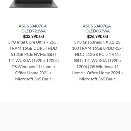
ASUS S3407CA-
ASUS S3407QA-
OLED721WA
OLED053WA
฿
33,990.00
฿
26,990.00
CPU Intel Core Ultra 7 255H
CPU Snapdragon X X1-26-
| RAM 16GB DDR5 | HDD
100 | RAM 16GB LPDDR5x |
512GB PCIe NVMe SSD |
HDD 512GB PCIe NVMe
14" WUXGA (1920 x 1200) |
SSD | 14" WUXGA (1920 x
OS Windows 11 Home +
1200) | OS Windows 11
Office Home 2024 +
Home + Office Home 2024 +
Microsoft 365 Basic
Microsoft 365 Basic