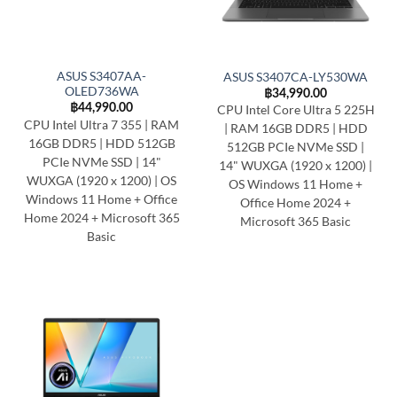
ASUS S3407AA-
ASUS S3407CA-LY530WA
OLED736WA
฿
34,990.00
฿
44,990.00
CPU Intel Core Ultra 5 225H
CPU Intel Ultra 7 355 | RAM
| RAM 16GB DDR5 | HDD
16GB DDR5 | HDD 512GB
512GB PCIe NVMe SSD |
PCIe NVMe SSD | 14"
14" WUXGA (1920 x 1200) |
WUXGA (1920 x 1200) | OS
OS Windows 11 Home +
Windows 11 Home + Office
Office Home 2024 +
Home 2024 + Microsoft 365
Microsoft 365 Basic
Basic