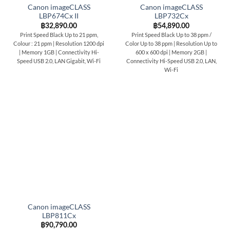
Canon imageCLASS
Canon imageCLASS
LBP674Cx II
LBP732Cx
฿
32,890.00
฿
54,890.00
Print Speed Black Up to 21 ppm,
Print Speed Black Up to 38 ppm /
Colour : 21 ppm | Resolution 1200 dpi
Color Up to 38 ppm | Resolution Up to
| Memory 1GB | Connectivity Hi-
600 x 600 dpi | Memory 2GB |
Speed USB 2.0, LAN Gigabit, Wi-Fi
Connectivity Hi-Speed USB 2.0, LAN,
Wi-Fi
Canon imageCLASS
LBP811Cx
฿
90,790.00