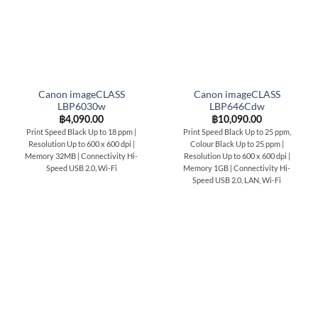
Canon imageCLASS
Canon imageCLASS
LBP6030w
LBP646Cdw
฿
4,090.00
฿
10,090.00
Print Speed Black Up to 18 ppm |
Print Speed Black Up to 25 ppm,
Resolution Up to 600 x 600 dpi |
Colour Black Up to 25 ppm |
Memory 32MB | Connectivity Hi-
Resolution Up to 600 x 600 dpi |
Speed USB 2.0, Wi-Fi
Memory 1GB | Connectivity Hi-
Speed USB 2.0, LAN, Wi-Fi