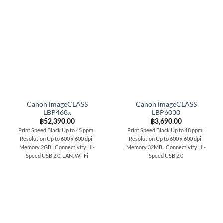
Canon imageCLASS
Canon imageCLASS
LBP468x
LBP6030
฿
52,390.00
฿
3,690.00
Print Speed Black Up to 45 ppm |
Print Speed Black Up to 18 ppm |
Resolution Up to 600 x 600 dpi |
Resolution Up to 600 x 600 dpi |
Memory 2GB | Connectivity Hi-
Memory 32MB | Connectivity Hi-
Speed USB 2.0, LAN, Wi-Fi
Speed USB 2.0