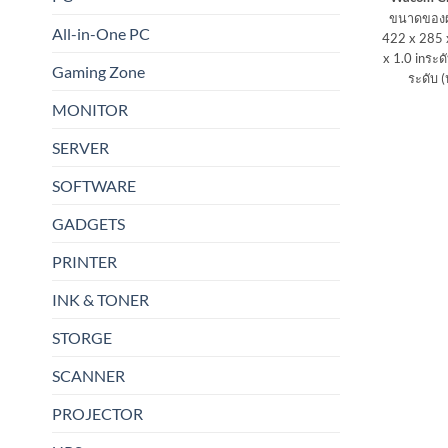
ขนาดของผลิ
All-in-One PC
422 x 285 
x 1.0 in
ระด
Gaming Zone
ระดับ 
MONITOR
SERVER
SOFTWARE
GADGETS
PRINTER
INK & TONER
STORGE
SCANNER
PROJECTOR