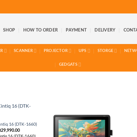
SHOP
HOW TO ORDER
PAYMENT
DELIVERY
CONT
ER
SCANNER
PROJECTOR
UPS
STORGE
NETW
GEDGATS
ntiq 16 (DTK-1660)
฿
29,990.00
ntiq 16 (DTK-1660)