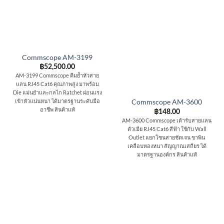
Commscope AM-3199
฿
52,500.00
AM-3199 Commscope คีมย้ำหัวสาย
แลน RJ45 Cat6 คุณภาพสูง มาพร้อม
Die แม่นยำและกลไก Ratchet ผ่อนแรง
เข้าหัวแน่นหนา ได้มาตรฐานระดับมือ
Commscope AM-3600
อาชีพ สินค้าแท้
฿
148.00
AM-3600 Commscope เต้ารับสายแลน
ตัวเมีย RJ45 Cat6 สีฟ้า ใช้กับ Wall
Outlet แยกโซนสายชัดเจน ขาพิน
เคลือบทองหนา สัญญาณเสถียร ได้
มาตรฐานองค์กร สินค้าแท้