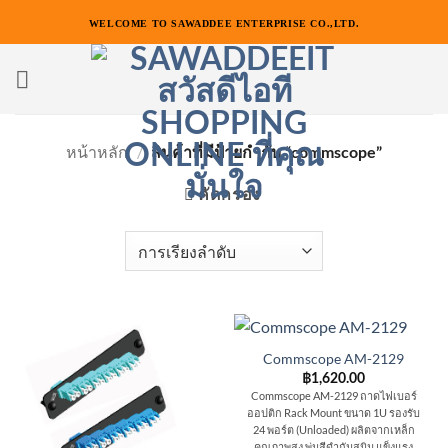
ข้าม
WELCOME TO SAWADDEE ENTERPRISE CO.,LTD.
ไป
ยัง
เนื้อหา
หน้าหลัก
/
สินค้าที่มีป้ายกำกับ “commscope”
คัดกรอง
Commscope AM-2129
฿
1,620.00
Commscope AM-2129 ถาดไฟเบอร์
ออปติก Rack Mount ขนาด 1U รองรับ
24 พอร์ต (Unloaded) ผลิตจากเหล็ก
คุณภาพสูง พ่นสีดำกันสนิม แข็งแรง