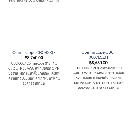
คุณภาพระดับ Data Center สินค้าแท้
Commscope CBC-
Commscope CBC-0007
0007LSZH
฿
8,760.00
฿
8,680.00
CBC-0007 Commscope สายแลน
CBC-0007LSZH Commscope สาย
Cat6 UTP 23 AWG สีฟ้า เปลือก CMR
แลน Cat6 UTP 23 AWG สีขาว เปลือก
ป้องกันไฟลามแนวตั้ง แกนทองแดงแท้
LSZH ปลอดภัย ไม่ลามไฟ ไร้ควันพิษ
ความยาว 305 เมตร คุณภาพมาตรฐาน
แกนทองแดงแท้ ความยาว 305 เมตร
องค์กร สินค้าแท้
คุณภาพระดับองค์กร สินค้าแท้