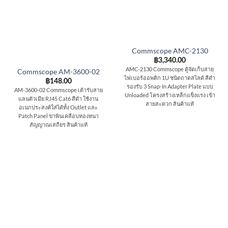
Commscope AMC-2130
฿
3,340.00
AMC-2130 Commscope ตู้จัดเก็บสาย
Commscope AM-3600-02
ไฟเบอร์ออพติก 1U ชนิดถาดสไลด์ สีดำ
฿
148.00
รองรับ 3 Snap-In Adapter Plate แบบ
AM-3600-02 Commscope เต้ารับสาย
Unloaded โครงสร้างเหล็กแข็งแรง เข้า
แลนตัวเมีย RJ45 Cat6 สีดำ ใช้งาน
สายสะดวก สินค้าแท้
อเนกประสงค์ใส่ได้ทั้ง Outlet และ
Patch Panel ขาพินเคลือบทองหนา
สัญญาณเสถียร สินค้าแท้