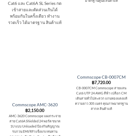
มาตรฐานศูนย์ สินค้าแท้
Cat6 และ Cat6A SL Series กด
เข้าสายและตัดส่วนเกินได้
พร้อมกันในครั้งเดียว ทำงาน
รวดเร็ว ได้มาตรฐาน สินค้าแท้
Commscope CB-0007CM
฿
7,720.00
CB-0007CM Commscope สายแลน
Cat6 UTP 24 AWG สีฟ้า เปลือก CM
เดินสายทั่วไปสะดวก แกนทองแดงแท้
ความยาว 305 เมตร คุณภาพมาตรฐาน
Commscope AMC-3620
สากล สินค้าแท้
฿
2,150.00
AMC-3620 Commscope แผงกระจาย
สาย Cat6A Shielded 24 พอร์ต ขนาด
1U แบบ Unloaded ป้องกันสัญญาณ
รบกวน EMI/RFI แข็งแรง ทนทาน