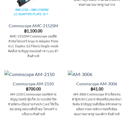
ทนทานตามมาตรฐานสากล
Commscope AMC-2152SM
฿
1,100.00
AMC-2152SM Commscope แผงยึด
หัวต่อไฟเบอร์ Snap-In Adapter Plate
6 LC Duplex (12 Fibers) Single-mode
ติดตั้งง่าย สัญญาณแม่นยำ ค่า Loss ต่ำ
สินค้าแท้
Commscope AM-2150
Commscope AM-3006
฿
700.00
฿
41.00
AM-2150 Commscope แผงจัดสาย
AM-3006 Commscope หัวแจ็คแลน
สัญญาณหน้าตู้แร็ค 1U แบบมีฝาปิด
ตัวผู้ RJ45 Cat6 ขาพินเคลือบทองหนา
ช่วยจัดระเบียบสาย Patch Cord ให้เป็น
พิเศษ นำสัญญาณดีเยี่ยม สลักทนทาน
หมวดหมู่ ลดแรงตึงขั้วต่อ โครงสร้าง
ผลิตจากพลาสติกเกรดพรีเมียม
แข็งแรง สินค้าแท้
คุณภาพมาตรฐานองค์กร สินค้าแท้