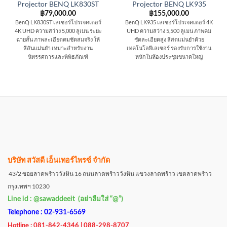
Projector BENQ LK830ST
Projector BENQ LK935
฿
79,000.00
฿
155,000.00
BenQ LK830ST เลเซอร์โปรเจคเตอร์
BenQ LK935 เลเซอร์โปรเจคเตอร์ 4K
4K UHD ความสว่าง 5,000 ลูเมน ระยะ
UHD ความสว่าง 5,500 ลูเมน ภาพคม
ฉายสั้น ภาพละเอียดคมชัดสมจริง ให้
ชัดละเอียดสูง สีสดแม่นยำด้วย
สีสันแม่นยำ เหมาะสำหรับงาน
เทคโนโลยีเลเซอร์ รองรับการใช้งาน
นิทรรศการและพิพิธภัณฑ์
หนักในห้องประชุมขนาดใหญ่
บริษัท สวัสดี เอ็นเทอร์ไพรซ์ จำกัด
43/2 ซอยลาดพร้าววังหิน 16 ถนนลาดพร้าววังหิน แขวงลาดพร้าว เขตลาดพร้าว
กรุงเทพฯ 10230
Line id : @sawaddeeit (อย่าลืมใส่ “@”)
Telephone : 02-931-6569
Hotline : 081-842-4346 | 088-298-8707