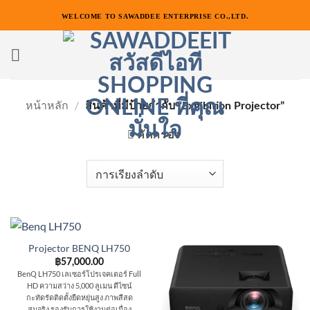
ข้าม
WELCOME TO SAWADDEE ENTERPRISE CO.,LTD.
ไป
ยัง
เนื้อหา
หน้าหลัก
/
สินค้าที่มีป้ายกำกับ “Exhibition Projector”
คัดกรอง
Projector BENQ LH750
฿
57,000.00
BenQ LH750 เลเซอร์โปรเจคเตอร์ Full
HD ความสว่าง 5,000 ลูเมน ดีไซน์
กะทัดรัดติดตั้งยืดหยุ่นสูง ภาพสีสด
สมจริง รองรับการใช้งานต่อเนื่อง