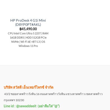
HP ProDesk 4 G1i Mini
(D8YP0PT#AKL)
฿
45,490.00
CPU Intel Core Ultra 5 225T | RAM
16GB DDR5 | HDD 512GB PCIe
NVMe | Wi-Fi 6E +BT 5.3 | OS
Windows 11 Pro
บริษัท สวัสดี เอ็นเทอร์ไพรซ์ จำกัด
43/2 ซอยลาดพร้าววังหิน 16 ถนนลาดพร้าววังหิน แขวงลาดพร้าว เขตลาดพร้าว
กรุงเทพฯ 10230
Line id : @sawaddeeit (อย่าลืมใส่ “@”)