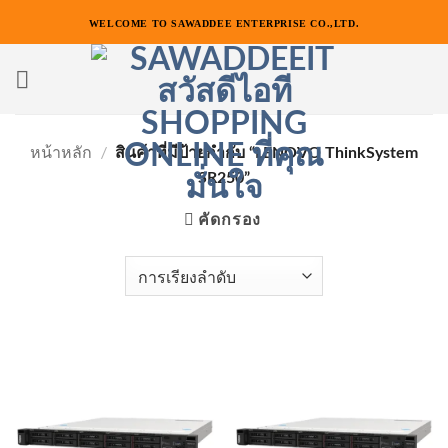
ข้าม
WELCOME TO SAWADDEE ENTERPRISE CO.,LTD.
ไป
ยัง
เนื้อหา
หน้าหลัก
/
สินค้าที่มีป้ายกำกับ “LENOVO ThinkSystem
SR250”
คัดกรอง