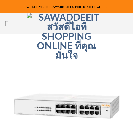
ข้าม
WELCOME TO SAWADDEE ENTERPRISE CO.,LTD.
ไป
ยัง
เนื้อหา