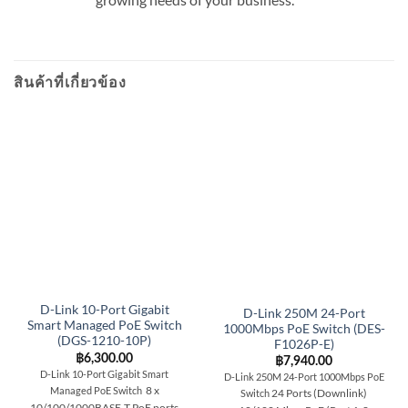
สินค้าที่เกี่ยวข้อง
D-Link 10-Port Gigabit
D-Link 250M 24-Port
Smart Managed PoE Switch
1000Mbps PoE Switch (DES-
(DGS-1210-10P)
F1026P-E)
฿
6,300.00
฿
7,940.00
D-Link 10-Port Gigabit Smart
D-Link 250M 24-Port 1000Mbps PoE
8 x
Managed PoE Switch
24 Ports (Downlink)
Switch
10/100/1000BASE-T PoE ports