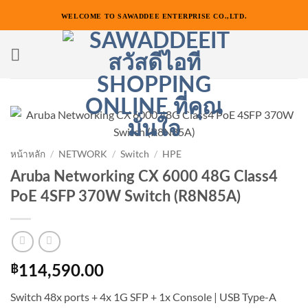
ข้าม
WELCOME TO SAWADDEE ENTERPRISE CO.,LTD.
ไป
ยัง
เนื้อหา
หน้าหลัก
/
NETWORK
/
Switch
/
HPE
Aruba Networking CX 6000 48G Class4
PoE 4SFP 370W Switch (R8N85A)
฿
114,590.00
Switch 48x ports + 4x 1G SFP + 1x Console | USB Type-A