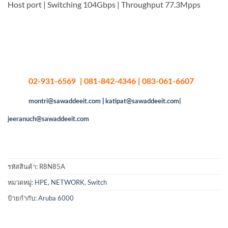
Host port | Switching 104Gbps | Throughput 77.3Mpps
02-931-6569 | 081-842-4346 | 083-061-6607
montri@sawaddeeit.com
|
katipat@sawaddeeit.com|
jeeranuch@sawaddeeit.com
รหัสสินค้า:
R8N85A
หมวดหมู่:
HPE
,
NETWORK
,
Switch
ป้ายกำกับ:
Aruba 6000