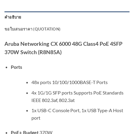
คำอธิบาย
ขอใบเสนอราคา (QUOTATION)
Aruba Networking CX 6000 48G Class4 PoE 4SFP
370W Switch (R8N85A)
Ports
48x ports 10/100/1000BASE-T Ports
4x 1G/1G SFP ports Supports PoE Standards
IEEE 802.3af, 802.3at
1x USB-C Console Port, 1x USB Type-A Host
port
370W
PoE+ Budget